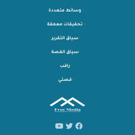
وسائط متعددة
تحقيقات معمقة
سياق التقرير
سياق القصة
راقب
قصتي