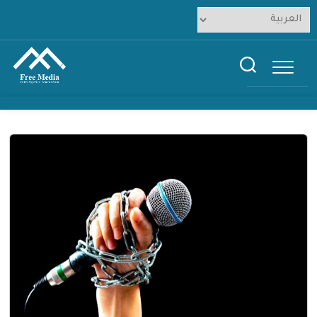
Ski
t
conten