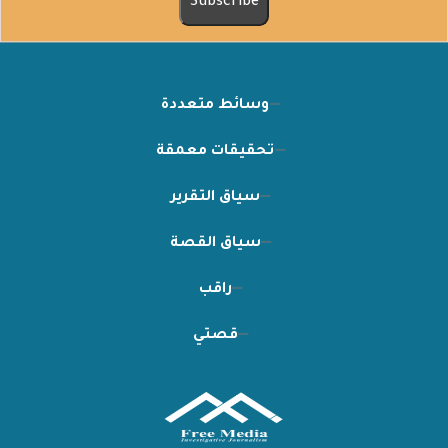
وسائط متعددة
تحقيقات معمقة
سياق التقرير
سياق القصة
راقب
قصتي