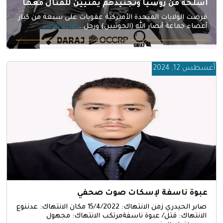
أسلحة من روسيا وتجنيدهم يمنيين للقتال معها
فرضت الولايات المتحدة الأميركية عقوبات على سبعة من كبار
أعضاء جماعة أنصار الله (الحوثيين) ورجل...
اقراء المزيد
أغسطس 12, 2024
عبوة ناسفة لإسكات صوت صحفي
صابر الحيدري زمن الانتهاك: 15/4/2022 مكان الانتهاك: عدننوع
الانتهاك: قتل/ عبوة ناسفةمرتكب الانتهاك: مجهول