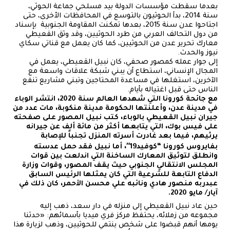
بعدما سقطت مؤسسات الدولة بيد مسلحي جماعة الحوثي،
سنة 2014، بدأ الحوثيون بالتوسع في المحافظات الأخرى، حتى
اجتاحوا عدن سنة 2015، بعدها تمكنت المقاومة الجنوبية بإسناد
من دول التحالف العربي من طرد الحوثيين، وقد وثق القعيطي
معارك تحرير عدن من الحوثيين، كما كان يعمل مع قناتي سكاي
نيوز والحدث.
إلى جوار عمله كمصور صحفي، كان نبيل القعيطي، يعمل في
المجال الإنساني، استطاع أن يبني شبكة علاقات واسعة مع
الآخرين، استغلها في مساعدة المحتاجين وتبني مشاريع تنفع
الناس حتى قبل اغتياله بأيام.
مع جائحة كورونا التي شهدها العالم سنة 2020، انتشر الوباء
في مدينة عدن، وأعلنتها الحكومة مدينة منكوبة، مات عدد من
جيران نبيل القعيطي بالوباء، كتب نبيل المصور على صفحته
على فيس بوك، التي يتابعها أكثر من مائة ألف عن جيرانه
يرثيهم، فيما بعد غادرت أسرته المنزل تجنباً للإصابة
بفايروس كورونا “كوفيد19″، أما نبيل فقد حمل عدسته
وانطلق لتوثيق المعارك الساخنة التي اندلعت بين قوات
المجلس الانتقالي الجنوبي حيث يقف المصور، وقوات وزارة
الدفاع التابعة للشرعية التي كان يمثلها الرئيس السابق
عبدربه منصور هادي ونائبه علي محسن الأحمر، كان ذلك في
آيار/ مايو 2020.
حين عاد نبيل القعيطي إلى منزله في دار سعد، ذهب إليه
مجموعه من زملائه، يحتفظ مركز فري ميديا بأسمائهم: «حدثنا
يومها أنهم قبضوا على شخص ينتمي للحوثيين، وذهب لزيارة هذا