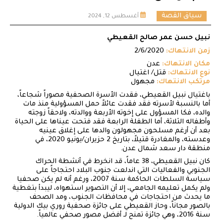
سياق القصة
أغسطس 12, 2024
نبيل حسن عمر صالح القعيطي
زمن الانتهاك:
2/6/2020
مكان الانتهاك:
عدن
نوع الانتهاك:
قتل/ اغتيال
مرتكب الانتهاك:
مجهول
باغتيال نبيل القعيطي، فقدت الأسرة الصحفية مصوراً شجاعاً،
أما بالنسبة لأسرته فقد فقدت عائلاً حمل المسؤولية منذ مات
والده، فكا المسؤول على إخوته الأربعة ووالدته، ولاحقاً زوجته
وأطفاله الثلاثة، أما الطفلة الرابعة فقد فتحت عيناها على الحياة
بعد أن أرغم مسلحون مجهولون والدها على إغلاق عينيه
وعدسته، والمغادرة قتيلاً، بتاريخ 2 حزيران/يونيو 2020، في
منطقة دار سعد شمال عدن.
كان نبيل القعيطي، 38 عاماً، قد انخرط في أنشطة الحراك
الجنوبي والفعاليات التي اندلعت جنوب البلاد احتجاجاً على
سياسة السلطات الحاكمة سنة 2007، ورغم أنه لم يكن صحفيا
ولم يكمل تعليمه الجامعي، إلا أن التصوير استهواه، ليبدأ بتغطية
ما يحدث من احتجاجات في محافظات الجنوب، ومد الصحف
بالصور مجاناً، وحاز القعيطي على جائزة صحفية روري بيك الدولية
سنة 2016، وهي جائزة تمنح لـ أفضل مصور صحفي عالمياً.