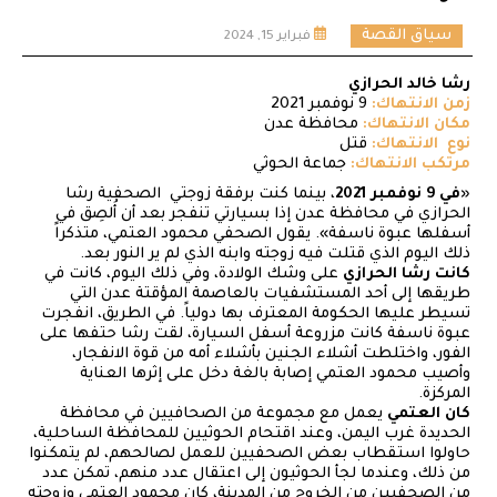
سياق القصة
فبراير 15, 2024
رشا خالد الحرازي
زمن الانتهاك:
9 نوفمبر 2021
مكان الانتهاك:
محافظة عدن
نوع الانتهاك:
قتل
مرتكب الانتهاك:
جماعة الحوثي
«
في 9 نوفمبر 2021
، بينما كنت برفقة زوجتي الصحفية رشا
الحرازي في محافظة عدن إذا بسيارتي تنفجر بعد أن أُلصِق في
أسفلها عبوة ناسفة». يقول الصحفي محمود العتمي، متذكراً
ذلك اليوم الذي قتلت فيه زوجته وابنه الذي لم ير النور بعد.
كانت رشا الحرازي
على وشك الولادة، وفي ذلك اليوم، كانت في
طريقها إلى أحد المستشفيات بالعاصمة المؤقتة عدن التي
تسيطر عليها الحكومة المعترف بها دولياً. في الطريق، انفجرت
عبوة ناسفة كانت مزروعة أسفل السيارة، لقت رشا حتفها على
الفور، واختلطت أشلاء الجنين بأشلاء أمه من قوة الانفجار،
وأصيب محمود العتمي إصابة بالغة دخل على إثرها العناية
المركزة.
كان العتمي
يعمل مع مجموعة من الصحافيين في محافظة
الحديدة غرب اليمن، وعند اقتحام الحوثيين للمحافظة الساحلية،
حاولوا استقطاب بعض الصحفيين للعمل لصالحهم، لم يتمكنوا
من ذلك، وعندما لجأ الحوثيون إلى اعتقال عدد منهم، تمكن عدد
من الصحفيين من الخروج من المدينة، كان محمود العتمي وزوجته