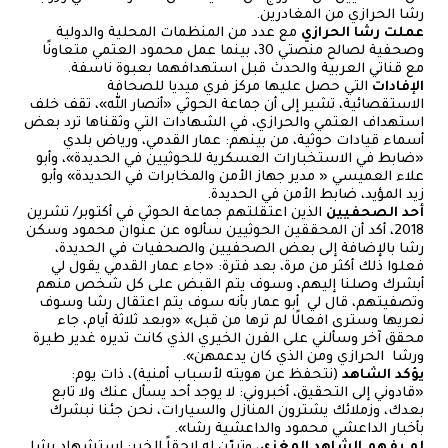
رشا الحرازي من المغادرين.
عملت رشا الحرازي
مع عدد من المنظمات المحلية والدولية
وصحفية لصالح منصتي 30، بينما عمل محمود العتمي متعاونًا
مع قناتي العربية والحدث قبل استهدافهما بعبوة ناسفة.
الإفادات
التي حصل عليها مركز فري ميديا للصحافة
الاستقصائية، تشير إلى أن جماعة الحوثي «أنصار الله»، تقف خلف
استهداف العتمي والحرازي، في الشهادات التي وثقناها ترد بعض
أسماء قيادات حوثية، من بينهم: عمار القدمي، ورياض بلدي
«ضابط في الاستخبارات العسكرية للحوثيين في الحديدة»، وأبو
علاء العميسي « مدير جهاز الأمن والمخابرات في الحديدة» وأبو
زيد المؤيد، ضابط الأمن في الحديدة.
أحد الصحفيين
الذين اعتقلتهم جماعة الحوثي في أكتوبر/ تشرين
2018، أكد أن المحققين الحوثيين سألوه عن عنوان محمود وسكن
رشا بالإضافة إلى بعض الصحفيين والصحفيات في الحديدة،
فعلوا ذلك أكثر من مرة، بعد فترة: «جاء عمار القدمي يقول لي
أبشرك وصلنا إليهم، وسوف يتم القبض على كل شخص منهم
وتصفيتهم، قال لي أبو عمار بأنه سوف يتم اعتقال رشا وسوف
نعريها وسترى افعالًا لم ترها من قبل» «وبعد ثلاثة أيام، جاء
محقق آخر وسألني على الفرن الخيري الذي كانت تديره غدير طيرة
ورشا الحرازي ومن الذي كان يدعمهن».
يؤكد الشاهد
(نتحفظ عن هويته لأسباب أمنية)، ذات يوم:
«قادوني إلى التحقيق، أخبروني: لا يوجد أحد يسأل عنك ولا تابع
بعدك، وزملائك يشترون المنازل والسيارات، نحن جئنا نبشرك
بأخبار الداعشي محمود والداعشية رشا».
لم يفهم الشاهد المغزى
، وتبيّن له لاحقاً الخبر: استشهاد رشا