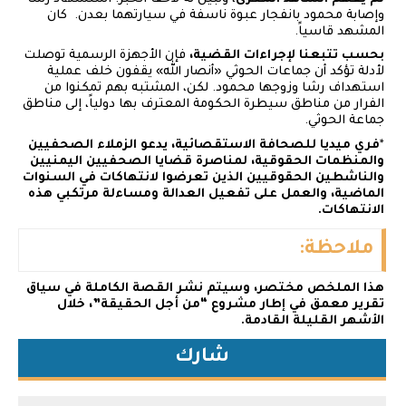
وإصابة محمود بانفجار عبوة ناسفة في سيارتهما بعدن. كان
المشهد قاسياً.
بحسب تتبعنا لإجراءات القضية،
فإن الأجهزة الرسمية توصلت
لأدلة تؤكد أن جماعات الحوثي «أنصار الله» يقفون خلف عملية
استهداف رشا وزوجها محمود. لكن، المشتبه بهم تمكنوا من
الفرار من مناطق سيطرة الحكومة المعترف بها دولياً، إلى مناطق
جماعة الحوثي.
*
فري ميديا للصحافة الاستقصائية، يدعو الزملاء الصحفيين
والمنظمات الحقوقية، لمناصرة قضايا الصحفيين اليمنيين
والناشطين الحقوقيين الذين تعرضوا لانتهاكات في السنوات
الماضية، والعمل على تفعيل العدالة ومساءلة مرتكبي هذه
الانتهاكات.
ملاحظة
:
هذا الملخص مختصر، وسيتم نشر القصة الكاملة في سياق
تقرير معمق في إطار مشروع “من أجل الحقيقة”، خلال
الأشهر القليلة القادمة.
شارك