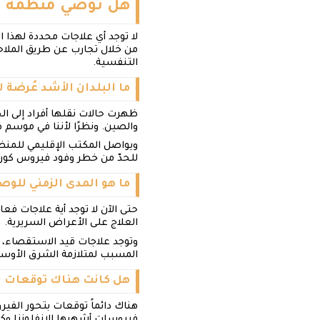
هل تُوصي منظمة ا
لا توجد أي علاجات محددة لهذا 
من خلال تجارب عن طريق الملا
التنفسية.
ما البلدان الأشد عُرضة 
ظهرت حالات نقلها أفراد إلى الخا
والصين. ونظرًا لأننا في موسم ظه
ويواصل المكتب الإقليمي للمنظ
للحدّ من خطر وفود فيروس كورون
ما هو المدى الزمني للو
حتى الآن لا توجد أية علاجات ف
العلاج على الأعراض السريرية.
وتوجد علاجات قيد الاستقصاء، 
المسبب لمتلازمة الشرق الأوس
هل كانت هناك توقعات س
هناك دائماً توقعات بتحور الفي
فيروسات أشهرها الإنفلونزا وكو