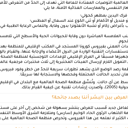
لمية التوصيات المعتادة للعامة التي تهدف إلى الحدّ من التعرض للأمر
 التنفسي والممارسات الغذائية الآمنة، ما يلي:
 فرك اليدين بمطهر كحولي؛
 منديل أو الأكمام أو ثني الكوع عند السعال أو العطس؛
اض زكام أو تشبه الأنفلونزا بدون وقاية، والتماس الرعاية الطبية في
جنب الملامسة المباشرة دون وقاية للحيوانات الحية والأسطح التي تلامسها
لحوم.
حداث المعني بفيروس كورونا المستجد في المكتب الإقليمي للمنظمة بهدف
ستفسارات التقنية الواردة من الدول الأعضاء والإجابة عنها، والقيام بال
جهيزها مسبقًا في المركز الإقليمي للإمدادات اللوجستية لمنظمة الصحة 
تمويل اللازم لإرسال العينات المختبرية إلى ثلاث مختبرات مرجعية عالمية
مة رصد الوضع الذي يشهد تطورات سريعة للحدّ من خطر وفود فيروس كور
ان تحديد الحالات المحتملة وفحصها والاستجابة لها سريعًا.
توسط عن أي حالات. وتُنسِّق منظمة الصحة العالمية مع البلدان في الإقلي
ية القيام بذلك.
لمرض بين البشر أننا بصدد جائحة؟
ية لعامل جديد مُسبب للمرض ينتشر بسهولة من شخص إلى آخر على مستوى
ازمة الالتهاب الرئوي الحاد الوخيم (سارس) ومتلازمة الشرق الأوسط التنف
اك الكثير لا نعلمه عن هذا الفيروس، وتحرص منظمة الصحة العالمية على 