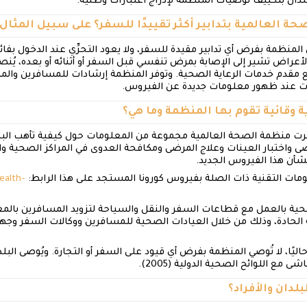
دان بتكييف توصيات المنظمة لإدراج اعتبارات وطنية.
صحة العالمية بتدابير أكثر تقييدًا للسفر؟ على سبيل المثا
المنظمة بفرض أي تدابير مقيدة للسفر، ولا يعود التحرِّي عند الدخول بفا
 الأعراض تشير إلى الإصابة بمرض تنفسي قبل السفر أو أثنائه أو بعده، ي
ع مقدم خدمات الرعاية الصحية. وتوفر المنظمة إرشادات للمسافرين والمط
ت عند ظهور معلومات جديدة عن الفيروس.
ة وقائية تقوم بها المنظمة وما هي؟
ي/يناير، نشرت منظمة الصحة العالمية مجموعة من المعلومات حول كيفية تأهب ا
ضى واختبار العينات وعلاج المرضى ومكافحة العدوى في المراكز الصحية و
شأن هذا الفيروس الجديد.
مات التقنية ذات الصلة بفيروس كورونا المستجد على هذا الرابط:
ealth-
ة بالعمل مع قطاعات السفر والنقل والسياحة لتزويد المسافرين بالمعلو
 الحادة، وذلك من خلال العيادات الصحية للمسافرين ووكالات السفر و
اليًا، لا تُوصي المنظمة بفرض أي قيود على السفر أو التجارة. ويُوصى البل
مع اللوائح الصحية الدولية (2005).
لدان والأفراد؟