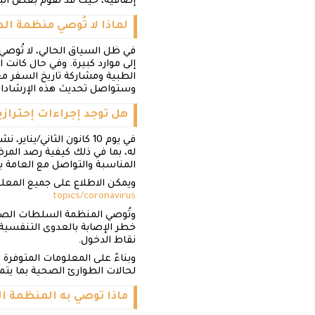
إضافية، حيث قد تقوم بعض البل
لماذا لا تُوصي منظمة ال
في ظل السياق الحالي، لا تُوصي 
إلى موارد كبيرة. وفي حال كانت
الطبية ومشاركة تاريخ السفر م
وستواصل تحديث هذه الإرشادا
هل توجد إجراءات إحترازي
في يوم 10 كانون الثان
له، بما في ذلك كيفية رصد المر
المناسبة والتواصل مع العامة ب
ويمكن الاطلاع على جميع المعلو
topics/coronavirus
وتُوصي المنظمة السلطات الصحي
خطر الإصابة بالعدوى التنفسية
نقاط الدخول.
وبناءً على المعلومات المتوفرة ح
لحالات الطوارئ الصحية بما يتماشى 
ماذا توصي به المنظمة الب