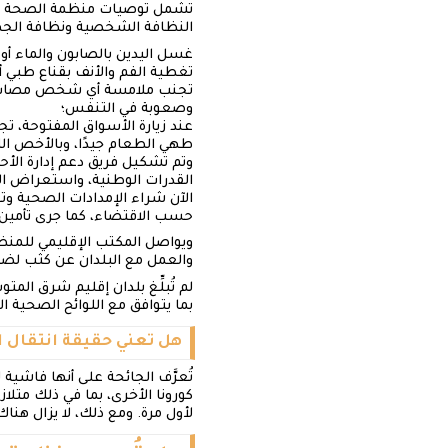
تشمل توصيات منظمة الصحة العا
النظافة الشخصية ونظافة الجهاز
غسل اليدين بالصابون والماء أو
تغطية الفم والأنف بقناع طبي أو
تجنب ملامسة أي شخص مصاب بأعر
وصعوبة في التنفس؛
عند زيارة الأسواق المفتوحة، ت
طهي الطعام جيدًا، وبالأخص ال
وتم تشكيل فريق دعم إدارة الأ
القدرات الوطنية، واستعراض الا
الآن شراء الإمدادات الصحية وت
حسب الاقتضاء، كما جرى تأمين ال
ويواصل المكتب الإقليمي للمنظ
والعمل مع البلدان عن كثب لضم
لم تُبلِّغ بلدان إقليم شرق الم
بما يتوافق مع اللوائح الصحية الدولية (2005)، وأصدرت إرشادات تقنية عن كيف
هل تعني حقيقة انتقال ا
تُعرَّف الجائحة على أنها فاش
كورونا الأخرى، بما في ذلك متل
لأول مرة. ومع ذلك، لا يزال هن