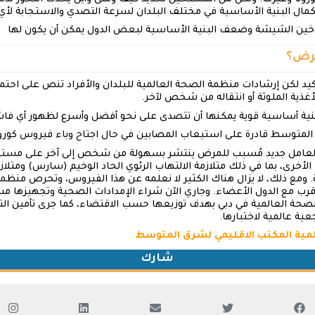
كمال البنية الأساسية في مختلف البلدان لسرعة التصدي والاستجابة لأي
دخين الشيشة وضعف البنية الأساسية لبعض الدول يمكن أن يكون لها
مرض؟
كيد لكن إرشادات منظمة الصحة العالمية للبلدان والأفراد تنص على احت
أغذية الملوثة أو انتقاله من شخص لآخر.
 ببنية أساسية قوية يمكنها أن تتصدى على نحو أفضل وأسرع لظهور أي ف
متوسط قادرة على استيعاب المصابين في حال اجتاح وباء فيروس كورونا
ية لعامل جديد مُسبب للمرض ينتشر بسهولة من شخص إلى آخر على مستو
ا الأخرى، بما في ذلك متلازمة الالتهاب الرئوي الحاد الوخيم (سارس) ومت
. ومع ذلك، لا يزال هناك الكثير لا نعلمه عن هذا الفيروس، وتحرص منظم
ب مع الدول الأعضاء. وجاري الآن شراء الإمدادات الصحية وتجهيزها مسبق
صحة العالمية في دبي بهدف توزيعها حسب الاقتضاء، كما جرى تأمين التم
عية عالمية لاختبارها.
لمية المكتب الاقليمي لشرق المتوسط
شارك