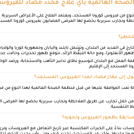
لصحة العالمية بأي علاج محدد مضاد للفيروس
النوع من فيروس كورونا المستجد، ويعتمد العلاج على الأعراض السريرية.
حظة وتجارب سريرية يخضع لها المرضى المصابون بفيروس كورونا المسب
للخطر؟
رج في العديد من البلدان، وتشمل تايلند واليابان وجمهورية كوريا والولايات
ور الأنفلونزا، ومع حالة التيقُّظ الزائد، نتوقع ظهور تحذيرات وحالات جدي
مة العمل مع البلدان لتوسيع نطاق تدابير التأهب والاستجابة، ورصد ا
ا المستجد إلى الإقليم.
صول إلى عقار مضاد لهذا الفيروس المستجد؟
عالة تمت الموافقة عليها من قبل منظمة الصحة العالمية لهذا النوع من 
من خلال تجارب عن طريق الملاحظة وتجارب سريرية يخضع لها المرضى ال
ط التنفسية.
ابقة بظهور الفيروس وتحوره؟
روسات بناءً على الخبرات المكتسبة عبر تاريخ التعامل مع الفيروسات ونر
رونا وغيرها. ولكن من المستحيل تحديد كيف ومتى وأين يحدث التحور لذلك 