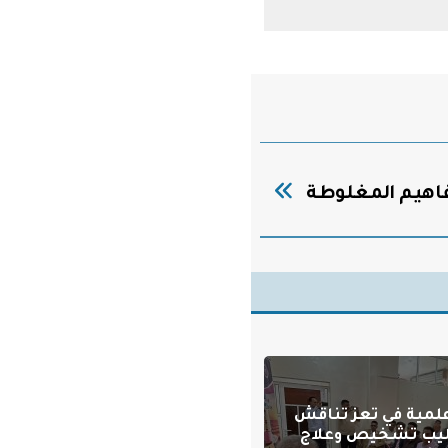
هيم المغلوطة‏
علمية في تعز تناقش
يب تشخيص وعلاج