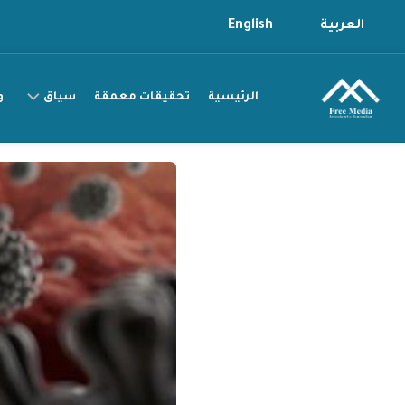
Ski
العربية
English
t
conten
الرئيسية
تحقيقات معمقة
سياق
و
سياق
التقرير
سياق
القصة