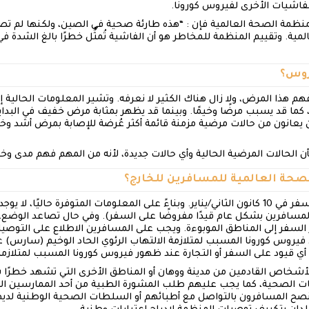
الفاشيات الأخرى لفيروس كورونا.
 لمنظمة الصحة العالمية فإن : “هذه طارئة صحية في الصين، ولكنها لم ت
ية. وتقييم المنظمة للمخاطر هو أن الفاشية تُمثِّل خطرًا بالغ الشدة في
روس؟
 فهم هذا المرض، ولا زال هناك الكثير لا نعرفه. وتشير المعلومات الحالية
، كما قد يسبب مرضًا وخيمًا. وبينما قد يظهر بمثابة مرض خفيف في البداي
 يعانون من حالات مرضية مزمنة قائمة أكثر عُرضة للإصابة بمرض أشد وخام
لحالات المرضية الحالية وأي حالات جديدة، لأنه من المهم فهم مدى وخ
صحة العالمية للمسافرين للخارج؟
نشرت المنظمة نصائح بشأن السفر في 10 كانون الثاني/يناير. وبناءً على المعلومات المتوفرة ح
ِّي المسافرين بشكل عام قيدًا مفروضًا على السفر). وفي حال تصاعد الو
لسفر إلى المناطق الموبوءة. ويجب على المسافرين الاطلاع على التوصيا
 خطر انتقال فيروس كورونا المسبب لمتلازمة الالتهاب الرئوي الحاد الوخيم (سار
أي قيود على السفر أو التجارة عند ظهور فيروس كورونا المسبب لمتلازم
لأشخاص القادمين من مدينة ووهان أو المناطق الأخرى التي تشهد خطرًا 
ت الصحية، كما يجب عليهم طلب المشورة الطبية من أحد الممارسين الص
ُنصح المسافرون بالتواصل مع أطبائهم أو السلطات الصحية الوطنية ل