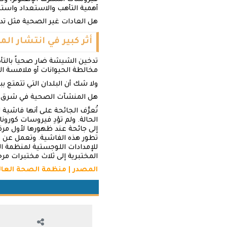
أهمية التأهب والاستعداد واست
هل العادات غير الصحية مثل ت
أثر كبير في انتشار ال
تدخين الشيشة ضار صحياً بالتأ
مخالطة الحيوانات أو ملامسة ال
ولا شك أن البلدان التي تتمتع
هل المنشآت الصحية في شرق ال
تُعرَّف الجائحة على أنها فاش
الحالة. ولم تؤدِ فيروسات كورون
إلى جائحة عند ظهورها لأول مرة
تطور هذه الفاشية. وتعمل عن قر
للإمدادات اللوجستية لمنظمة ال
المختبرية إلى ثلاث مختبرات مرج
المصدر | منظمة الصحة العا