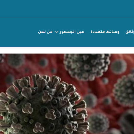
ثائق
وسائط متعددة
عين الجمهور
من نحن
عريضة
مناصرة
قصتي
راقب
انتهاك