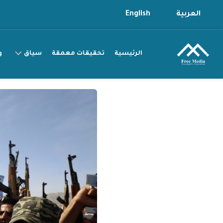
Ski
العربية
English
t
conten
الرئيسية
تحقيقات معمقة
سياق
و
سياق
التقرير
سياق
القصة