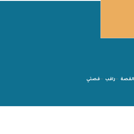
لقصة
راقب
قصتي