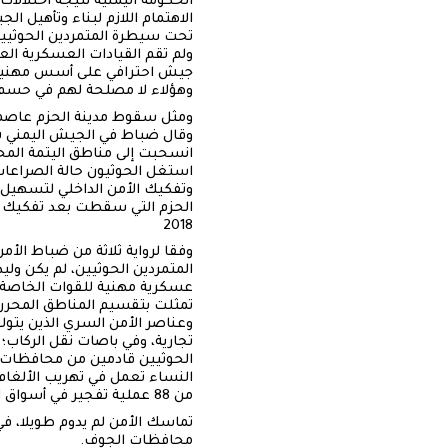
الحكومة اليمنية نتيجة اختلالا
الاهتمام اللازم لبناء وتأهيل ا
تحت سيطرة المتمردين الحوثيي
ولم تقم القيادات العسكرية الع
جيش احترافي على أسس مهنية، ول
وهؤلاء لا مصلحة لهم في حسم ا
ومثل سقوط مدينة الحزم عاصمة
وقال ضباط في الجيش اليمني شه
انسحبت إلى مناطق اليتمة المحا
استغل الحوثيون حالة الصراعات
وتفكيك الأمن الداخلي لتسهيل 
الحزم التي سقطت بعد تفكيك ا
2018
تمثلت بتقسيم المناطق المحررة و
وعناصر الأمن السري الذين يتو
النساء تعمل في تهريب الألغام
من 88 عملية تفجير في أسواق المدينة وفي المنشآت الحكومية.
تماسك الأمن لم يدوم طويلا، في
محافظات الجوف.