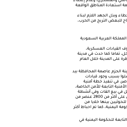
لسياسي والعسكري، وعدم إعطاء
همة استعادة المناطق الواقعة
اء وبذل الجهد اللازم لبناء
اح للبعض التربح من الحرب،
لمملكة العربية السعودية
ف القيادات العسكرية،
، تماما كما حدث في مدينة
 على المدينة خلال العام
شر هويتهم، أن سقوط مدينة الحزم عاصمة المحافظة بيد
عام 2018، السيطرة عليها، لكنهم فشلوا بسبب وجود قيادات
20، بقيادة العميد ركن نجيب الناصر، في تنفيذ خطة أمنية
أمنية التابعة للأمن الخاصة،
مل في بيع القات وفي أنشطة
تجارية، وفي باصات نقل الركاب؛ وحققت الخطة خلال النصف الأول من العام 2018، نجاحا كبيرا في القبض على أكثر من 2800 عنصر من
ى مدينة الحزم، والوصول إلى 120خلية سرية تابعة للحوثيين بينها خلايا من
 اليمنية، كما تم احباط أكثر
تابعة للحكومة اليمنية في