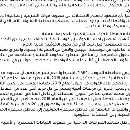
ت كبيرة في بنية القوات الحكومية وغياب الرؤية الاستراتيجية بشقيها ا
لجيش الحكومي وتجهيزه بالأسلحة والعتاد والآليات التي تمكنه من إنجاز م
ن.
ليا بأي مجهود لإصلاح الاختلالات في صفوف قوات الشرعية ومعالجة الأخط
كنها اكتفت بإدارة العمليات العسكرية بعقلية المقاولة، الأمر الذي أت
لمعركة، وفقا لمراقبين.
 محافظة الجوف خسارة كبيرة للحكومة اليمنية.
دوا تفاصيل أحداث الجوف، إن قوات تابعة للتحالف العربي الذي تقوده ا
دة للسعودية قبل ثلاث أيام من دخول الحوثيين مدينة الحزم.
 الداخلية في مؤسسة الجيش والأمن في الحكومة اليمنية، واختراق صفو
دخول عناصرهم إلى مناطق سيطرة الحكومة اليمنية واسقاطها من الداخل
لقوات الخاصة التي كانت متماسكة وأحبطت مخطط الحوثيين في السيطرة
وفقا لرواية ثلاثة من ضباط الأمن في محافظة الجوف، لـ”IMF”، اشترطوا عدم ن
المتمردين الحوثيين، لم يكن وليد اللحظة، إذ يحاول الحوثيون منذ ال
عسكرية مهنية للقوات الخاصة، إذ نجحت هذه القوات في حلول العام 18
مدنية الحزم إلى مربعات أمنية ينتشر في كل مربع أمني عدد من النقاط ال
لون مهمة تعقب عناصر الحوثي المتسللة إلى داخل المناطق المحررة للع
الحوثيين قادمين من محافظات صعدة وعمران وذمار، إل
 والعبوات الناسفة من مناطق سيطرة الحوثيين إلى مناطق سيطرة الحكومة
 ظل تصاعد الصراعات الداخلية في صفوف القيادات العسكرية والأمنية ال