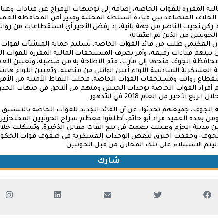
لية المقررة للقوات الخاصة، إضافة إلى توجيهات الإفراج عن قيادات وعنا
ط الخلاف المتصاعد بين قيادة السلطة المحلية ومدير أمن المحافظة الع
يد ركن نجيب الناصر من جهة ثانية، إذ رفض الأخير أي استقطاعات من رو
حوثيين من الذين تم اعتقاله.
لت مصادر مطلعة، لـ”MIF”، إن العكيمي طلب من قائد القوات الخاصة، تسليم حماية المنشآت لق
ن بينهم قيادات رفيعة، وأمر بصرف المستحقات المالية المقررة للقوات ا
حافظة الجوف متجها إلى مأرب، فتم الاطاحة به من منصبه، وتعيين العقيد ع
 العسكرية السادسة اللواء أمين الوائلي من منصبه، وتعيين اللواء هاشم 
تقطاع رواتب ومستحقات القوات الخاصة، فخلت النقاط الأمنية من الأفراد
م أفراد القوات الخاصة بوحدات الجيش ومنهم من ألتحق في جبهات الحدود 
الأخير من العام 2018 في التدهور.
ظة الجوف، جميعهم تحدثوا، عن أن القائد الجديد للقوات الخاصة بالتنسي
ن بعده العميد مراد أبو حاتم، أطلقوا معظم سراح الحوثيين المحتجزي
ن مدينة الحزم وعملت بصمت في بيع القات مقابل الذخيرة، وتشكلت خلا
لجوف، وحققت اخترق لبعض الوحدات العسكرية في صفوف قوات الحكومة 
يتم الاستيلاء على تلك المخازن من قبل الحوثيين
شارك