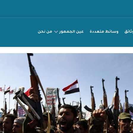
ثائق
وسائط متعددة
عين الجمهور
من نحن
عريضة
مناصرة
قصتي
راقب
انتهاك