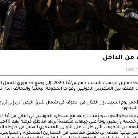
من الداخل
دعا المبعوث الخاص للأمم المتحدة مارتن غريفيث السبت 7 مار
د العنف بين المتمردين الحوثيين وقوات الحكومة اليمنية والتحالف الذي 
 محافظة الجوف، وبلغت ذروتها مع سيطرة الحوثيين في الثاني من آذار
بعين يوماً على جبهات متعددة أبرزها مناطق فرضة نهم 40كيلومترا شرقي صنعاء.
اجمة عن التحولات التي طرأت على التوازن العسكري الهش في خارطة السي
تراتيجية تهدف إلى تحقيق مكاسب في المسارين العسكري والسياسي، 