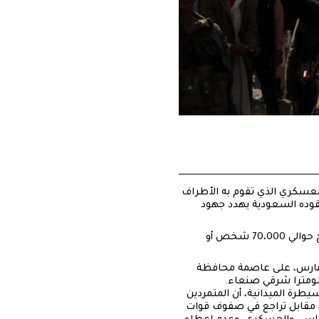
س/آذار2020، إلى وضع حد فوري للعمل العسكري الذي تقوم به الأطراف
تقوده السعودية يهدد جهود
وقالت اللجنة الدولية للصليب الأحمر يوم السبت، إن القتال في الجوف في شمال شرق اليمن أدى إلى نزوح حوالي 70،000 شخص أو
/مارس، على عاصمة محافظة
طرة الميدانية، أن المتمردين
مقابل تراجع في صفوف قوات