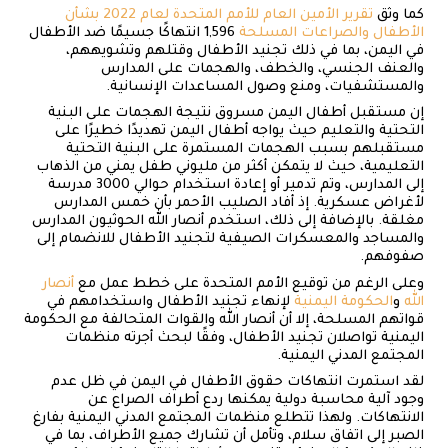
كما وثق
تقرير الأمين العام للأمم المتحدة لعام 2022 بشأن
الأطفال والصراعات المسلحة
1,596 انتهاكًا جسيمًا ضد الأطفال
في اليمن، بما في ذلك تجنيد الأطفال وقتلهم وتشويههم،
والعنف الجنسي، والخطف، والهجمات على المدارس
والمستشفيات، ومنع وصول المساعدات الإنسانية.
إن مستقبل أطفال اليمن مسروق نتيجة الهجمات على البنية
التحتية والتعليم حيث يواجه أطفال اليمن تهديدًا خطيرًا على
مستقبلهم بسبب الهجمات المستمرة على البنية التحتية
التعليمية، حيث لا يتمكن أكثر من مليوني طفل يمني من الذهاب
إلى المدارس، وتم تدمير أو إعادة استخدام حوالي 3000 مدرسة
لأغراض عسكرية. إذ أفاد الصليب الأحمر بأن خمس المدارس
مغلقة. بالإضافة إلى ذلك، استخدم أنصار الله الحوثيون المدارس
والمساجد والمعسكرات الصيفية لتجنيد الأطفال للانضمام إلى
صفوفهم.
وعلى الرغم من توقيع الأمم المتحدة على خطط عمل مع
أنصار
الله
و
الحكومة اليمنية
لإنهاء تجنيد الأطفال واستخدامهم في
قواتهم المسلحة، إلا أن أنصار الله والقوات المتحالفة مع الحكومة
اليمنية تواصلان تجنيد الأطفال، وفقًا لبحث أجرته منظمات
المجتمع المدني اليمنية.
لقد استمرت انتهاكات حقوق الأطفال في اليمن في ظل عدم
وجود آلية محاسبة دولية يمكنها ردع أطراف الصراع عن
الانتهاكات. ولهذا تتطلع منظمات المجتمع المدني اليمنية بفارغ
الصبر إلى اتفاق سلام، وتأمل أن تشارك جميع الأطراف، بما في