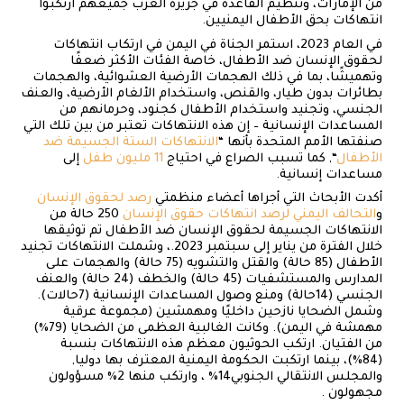
من الإمارات، وتنظيم القاعدة في جزيرة العرب جميعهم ارتكبوا
انتهاكات بحق الأطفال اليمنيين.
في العام 2023، استمر الجناة في اليمن في ارتكاب انتهاكات
لحقوق الإنسان ضد الأطفال، خاصة الفئات الأكثر ضعفًا
وتهميشًا، بما في ذلك الهجمات الأرضية العشوائية، والهجمات
بطائرات بدون طيار، والقنص، واستخدام الألغام الأرضية، والعنف
الجنسي، وتجنيد واستخدام الأطفال كجنود، وحرمانهم من
المساعدات الإنسانية – إن هذه الانتهاكات تعتبر من بين تلك التي
صنفتها الأمم المتحدة بأنها “
الانتهاكات الستة الجسيمة ضد
الأطفال
“, كما تسبب الصراع في احتياج
11 مليون طفل
إلى
مساعدات إنسانية.
أكدت الأبحاث التي أجراها أعضاء منظمتي
رصد لحقوق الإنسان
و
التحالف اليمني لرصد انتهاكات حقوق الإنسان
250 حالة من
الانتهاكات الجسيمة لحقوق الإنسان ضد الأطفال تم توثيقها
خلال الفترة من يناير إلى سبتمبر 2023.، وشملت الانتهاكات تجنيد
الأطفال (85 حالة) والقتل والتشويه (75 حالة) والهجمات على
المدارس والمستشفيات (45 حالة) والخطف (24 حالة) والعنف
الجنسي (14حالة) ومنع وصول المساعدات الإنسانية (7حالات).
وشمل الضحايا نازحين داخليًا ومهمشين (مجموعة عرقية
مهمشة في اليمن). وكانت الغالبية العظمى من الضحايا (79٪)
من الفتيان. ارتكب الحوثيون معظم هذه الانتهاكات بنسبة
(84٪)، بينما ارتكبت الحكومة اليمنية المعترف بها دوليا,
والمجلس الانتقالي الجنوبي14٪ ، وارتكب منها 2٪ مسؤولون
مجهولون .