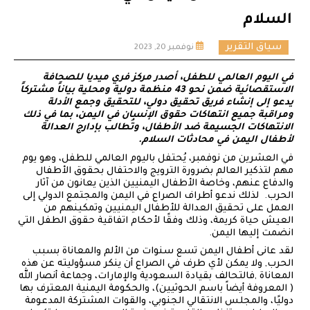
السلام
سياق التقرير
نوفمبر 20, 2023
في اليوم العالمي للطفل، أصدر مركز فري ميديا للصحافة
الاستقصائية ضمن نحو 43 منظمة دولية ومحلية بياناً مشتركاً
يدعو إلى إنشاء فريق تحقيق دولي، للتحقيق وجمع الأدلة
ومراقبة جميع انتهاكات حقوق الإنسان في اليمن، بما في ذلك
الانتهاكات الجسيمة ضد الأطفال، وتُطالب بإدارج العدالة
لأطفال اليمن في محادثات السلام.
في العشرين من نوفمبر، يُحتفل باليوم العالمي للطفل، وهو يوم
مهم لتذكير العالم بضرورة الترويج والاحتفال بحقوق الأطفال
والدفاع عنهم، وخاصة الأطفال اليمنيين الذين يعانون من آثار
الحرب. لذلك ندعو أطراف الصراع في اليمن والمجتمع الدولي إلى
العمل على تحقيق العدالة للأطفال اليمنيين وتمكينهم من
العيش حياة كريمة، وذلك وفقًا لأحكام اتفاقية حقوق الطفل التي
انضمت إليها اليمن.
لقد عانى أطفال اليمن تسع سنوات من الألم والمعاناة بسبب
الحرب, ولا يمكن لأي طرف في الصراع أن ينكر مسؤوليته عن هذه
المعاناة ,فالتحالف بقيادة السعودية والإمارات، وجماعة أنصار الله
( المعروفة أيضاً باسم الحوثيين)، والحكومة اليمنية المعترف بها
دوليًا، والمجلس الانتقالي الجنوبي، والقوات المشتركة المدعومة