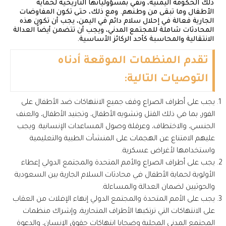
ذلك الحكومة اليمنية، وتفي بمسؤولياتها التاريخية لحماية
الأطفال وما تبقى من وطنهم. ومع ذلك، حتى تكون المفاوضات
الجارية فعالة في إحلال سلام دائم في اليمن، يجب أن تكون هذه
المحادثات شاملة للمجتمع المدني، ويجب أن تتضمن أيضاً العدالة
الانتقالية والمحاسبة كأحد الركائز الأساسية.
تقدم المنظمات الموقعة أدناه
التوصيات التالية:
يجب على أطراف الصراع وقف جميع الانتهاكات ضد الأطفال على
الفور، بما في ذلك القتل وتشويه الأطفال، وتجنيد الأطفال، والعنف
الجنسي، والاختطاف، وعرقلة وصول المساعدات الإنسانية. ويجب
عليهم الامتناع عن الهجمات على المنشآت الطبية والتعليمية
واستخدامها لأغراض عسكرية.
يجب على أطراف الصراع والأمم المتحدة والمجتمع الدولي إعطاء
الأولوية لحماية الأطفال في محادثات السلام الجارية بين السعودية
والحوثيين لضمان العدالة والمساءلة.
يجب على الأمم المتحدة والمجتمع الدولي إنهاء الإفلات من العقاب
على الانتهاكات التي ترتكبها الأطراف المتحاربة، وإشراك منظمات
المجتمع المدني المحلية وضحايا انتهاكات حقوق الإنسان، والدعوة