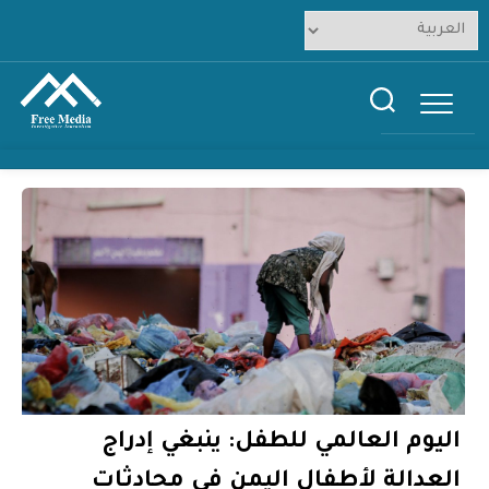
Ski
t
conten
اليوم العالمي للطفل: ينبغي إدراج
العدالة لأطفال اليمن في محادثات