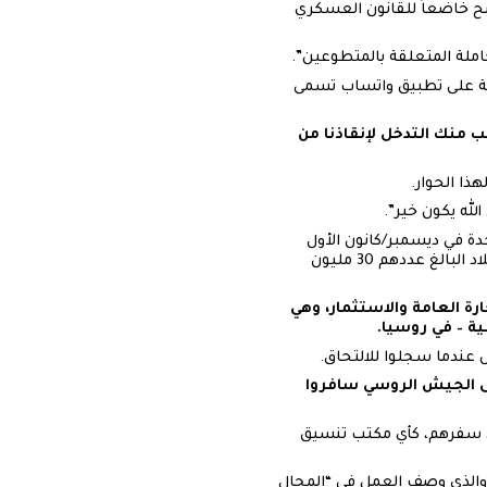
بح خاضعاً للقانون العسكري
موعة على تطبيق واتساب تسمى
 منك التدخل لإنقاذنا من
هذا الحوار.
لله يكون خير”.
رب في عام 2015. ويقول تقرير للأمم المتحدة في ديسمبر/كانون الأول
2023 إن حوالي 250 ألف شخص قُتلوا نتيجة للصراع، بينما يعيش ما يقرب من 83 في المائة من سكان البلاد البالغ عددهم 30 مليون
ة العامة والاستثمار، وهي
ة – في روسيا.
عندما سجلوا للالتحاق.
إلى الجيش الروسي سافروا
ل سفرهم، كأي مكتب تنسيق
، والذي وصف العمل في “المجال