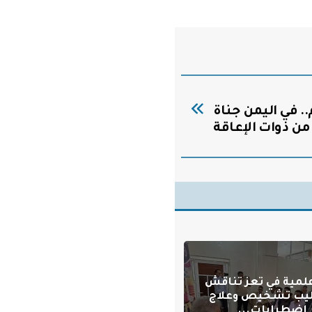
في اليمن جناة
ن ذوات الإعاقة
علمية في تعز تناقش
يب تشخيص وعلاج
اضطرابات...