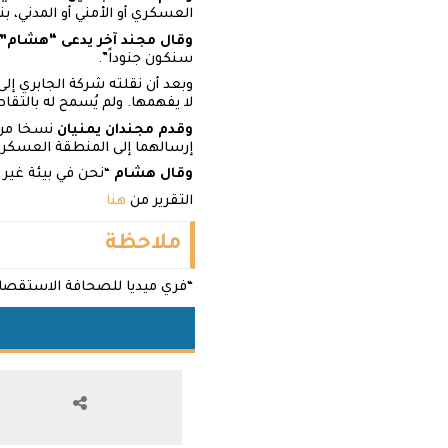
العسكري أو الأمني ​​أو المدني، ب
وقال مجند آخر يدعى “هشام”
سنكون جنوداً”.
وبعد أن نقلته شركة الجابري إلى
لا يفهمها. ولم يُسمح له بالتق
وقدم مجندان يمنيان
نسخا من ا
إرسالهما إلى المنطقة العسكرية
وقال هشام
“نحن في بيئة غير م
التقرير من
هن
ا
ملاحظة
“فري ميديا للصحافة الاستقصائية تن