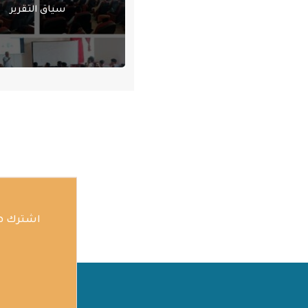
سياق التقرير
اشترك هن