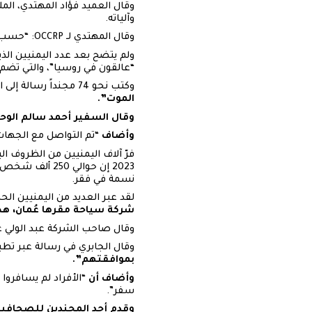
وقال العميد فؤاد المهتدي، ال
وآلياته.
وقال المهتدي لـ OCCRP: “حسب علمنا، فإن العقود التي يتم توقيعها تتضمن جميع الشروط والحقوق الكاملة المتعلقة بالمتطوعين”.
ولم يتضح بعد عدد اليمنيين الذ
“عالقون في روسيا”، والتي تضم 150 عضوا
وكتب نحو 74 مجنداً رسالة إلى السفير اليمني في موسكو، يطلبون فيها إنقاذهم. وجاء في الرسالة: “
الموت”.
وقال السفير أحمد سالم الو
وأضاف
“تم التواصل مع الجهات 
نسمة في فقر.
لقد عبر العديد من اليمنيين الحد
شركة سياحة مقرها عُمان، ه
وقال صاحب الشركة عبد الولي ع
وقال الجابري في رسالة عبر تطب
بموافقتهم”.
وأضاف أن
“الأفراد لم يسافرو
سفر”.
وقدم أحد المجندين للصحاف