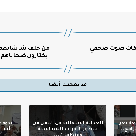
سكات صوت صحفي
من خلف شاشاتهم.. 
يختارون ضحاياهم م
قد يعجبك أيضا
عة تعز
العدالة الانتقالية في اليمن من
ندوة 
امج...
منظور الأحزاب السياسية
أسال
ومنظمات...