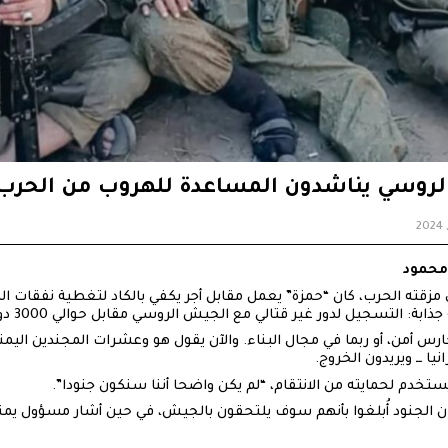
لروسي يناشدون المساعدة للهروب من الحرب ف
محمود
ذي مزقته الحرب، كان “حمزة” يعمل مقابل أجر يكفي بالكاد لتغطية نفقا
التسجيل لدور غير قتالي مع الجيش الروسي مقابل حوالي 3000 دولار شهريًا.
ارس أمن، أو ربما في مجال البناء. والآن يقول هو وعشرات المجندين اليم
يا ــ ويريدون الخروج.
خدم لحمايته من الانتقام، “لم يكن واضحا أننا سنكون جنودا”.
إن الجنود أُبلغوا بأنهم سوف يلتحقون بالجيش، في حين أشار مسؤول يمن