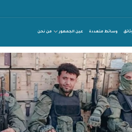
ثائق
وسائط متعددة
عين الجمهور
من نحن
عريضة
مناصرة
قصتي
راقب
انتهاك