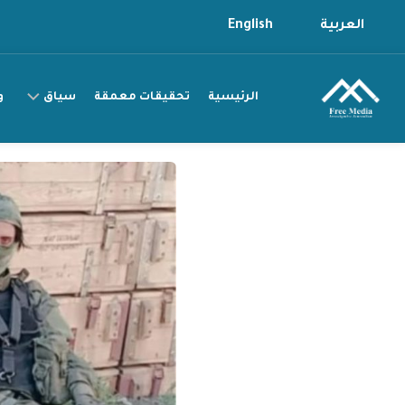
Ski
العربية
English
t
conten
الرئيسية
تحقيقات معمقة
سياق
و
سياق
التقرير
سياق
القصة