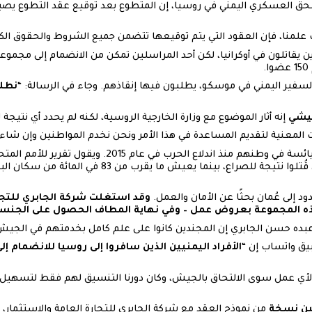
ملحق العسكري اليمني في روسيا، إن المتطوع بعد توقيع عقد التطوع يص
ين يقاتلون في أوكرانيا، لكن أحد المراسلين تمكن من الانضمام إلى مج
.
نطلب
حيشي
إنه أثار الموضوع مع وزارة الخارجية الروسية، لكنه لم يحدد أي نتيجة ل
المعنية لتقديم المساعدة في هذا الأمر ونحن نخدم المواطنين وإن شاء ا
فرّ آلاف اليمنيين من الظروف اليائسة في وطنهم منذ اندلاع الح
ود إلى عُمان بحثًا عن الأمان والعمل.
وقد استغلت شركة الجابري للتجار
ذه المجموعة بعروض عمل – وفي نهاية المطاف الحصول على الجنسي
بده حسن الجابري إن المجندين كانوا على علم كامل بخدمتهم في الجيش 
يق واتساب إن “
الأفراد اليمنيين الذين سافروا إلى روسيا للانضمام 
ا لأي عمل سوى الالتحاق بالجيش، وكان دورنا التنسيق لهم فقط لتسهي
يين نسخة
من نموذج العقد مع شركة الجابري للتجارة العامة والاستثمار