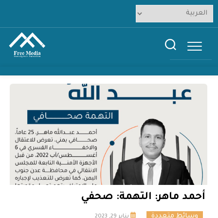
Ski
t
conten
أحمد ماهر: التهمة: صحفي
وسائط متعددة
يناير 29, 2023