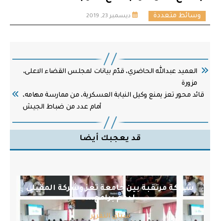
وسائط متعددة
ديسمبر 23, 2019
العميد عبدالله الحاضري، قدّم بيانات لمجلس القضاء الاعلى،
مزورة
قائد محور تعز يمنع وكيل النيابة العسكرية، من ممارسة مهامه،
أمام عدد من ضباط الجيش
قد يعجبك أيضا
شراكة مرتقبة بين جامعة تعز وشركة المقبلي
لدعم برامج...
سياق التقرير