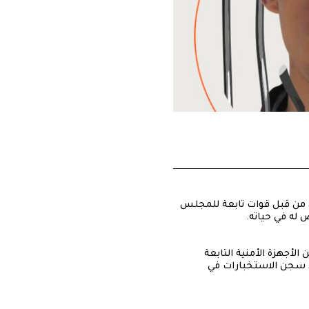
نس عبدالسلام، صحفي يمني، يعاني من الاكتئاب، تعرض للاحتجاز الأول، بـتاريخ 17 أغسطس/آب 2020، من قبل قوات تابعة للمجلس
 له في حياته.
 لكن الأجهزة الأمنية التابعة
في سجن الاستخبارات في