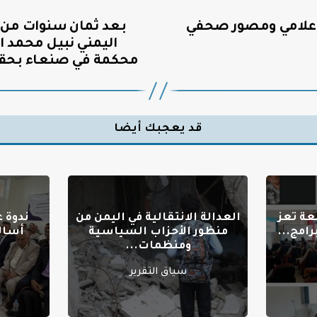
إعلامي ومصور صحفي
بعد ثمان سنوات من 
اليمني نبيل محمد 
محكمة في صنعاء بحقه 
قد يعجبك أيضا
عة تعز
العدالة الانتقالية في اليمن من
ندوة 
امج...
منظور الأحزاب السياسية
أسال
ومنظمات...
سياق التقرير