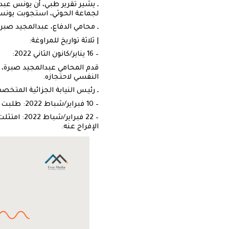
ـ يشير تقرير طبي، أن يونس عبد
لجماعة الحوثي، استجوبت يونس ع
ـ محامي الدفاع، عبدالمجيد صب
| ثلاثة تواريخ للمراوغة:
– 16 يناير/كانون الثاني 2022:
قدم المحامي عبدالمجيد صبرة، م
النفسي لاحتجازه.
ـ رئيس النيابة الجزائية المتخص
– 10 فبراير/شباط 2022: طلبت أجهزة الأمن والمخابرات التابعة لجماعة الحوثي، من أسرة يونس تقديم كفالة تجارية للإفراج عنه.
– 22 فبرا
الإفراج عنه.