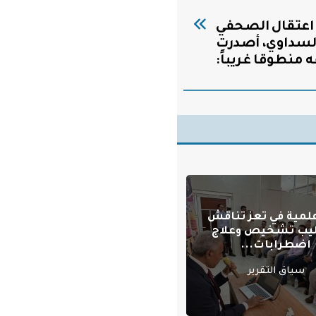
اعتقال الصحفي
السداوي، أصدرت
منطوقا غريباً:
علمية في تعز تناقش
يب تشخيص وعلاج
اضطرابات...
سياق التقرير