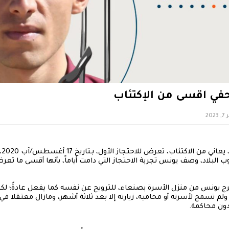
في اقسى من الإكتئاب
202
يو
 البلاد، وصف يونس تجربة الاحتجاز التي دامت أياماً، بأنها أقسى ما تعرض
يخ 4 أغسطس/ آب 2021، خرج يونس من منزل الأسرة بصنعاء، للترويح عن نفسه كما يفعل عادةً؛
لم تسمح لأسرته أو محاميه، زيارته إلا بعد ثلاثة أشهر، ومازال معتقلا 
ون محاكمة.