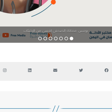
معتقل عدن
يونس: معاناة الصحفي اقسى من الإكتئاب