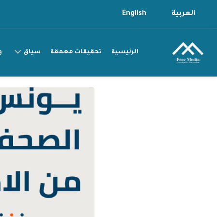
Ski
العربية
English
t
conten
الرئيسية
تحقيقات معمقة
سياق
و
سياق
التقرير
سياق
القصة