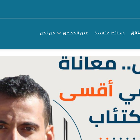
ثائق
وسائط متعددة
عين الجمهور
من نحن
عريضة
مناصرة
قصتي
راقب
انتهاك