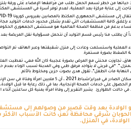
ذ حياتها من خطر تسمم الحمل طلب من مرافقها الإمضاء على ورقة يلتزم
اجت إلى عناية مركزة بعد العملية، لعدم توفر أسرة في المستشفى المكت
ID-19
نتقال إلى مستشفى الجمهوري المكتظ بالمصابين بفيروس كورونا
اء بإغلاق كافة المستشفيات التي تقدم بشكل محدود خدمات التوليد مجانا
 للنساء بدعم من منظمة الصحة العالمية هو مستشفى الجمهوري الحكوم
اً أن يطلب منا رئيس قسم التوليد أن نتحمل مسؤولية نقل المريضة بعد 
ء العملية واستسلمت وعادت إلى منزل شقيقتها وعبر الهاتف تم التواصل
الة الضغط بصورة مستمرة.
إرهاق، تجاوزت محنتي مع المرض بصورة عجيبة كان الله معي، تعطيت الع
منزل.”. “في قريتي لا يتواجد مرفق طبي وفي المدينة تسبب الوباء بعدم ح
ي النهاية مات الطفل”، تقول هدى بصوت حزين ومخلوط بالألم.
2021
لسكان الصادر في فبراير/شباط
حصول على خدمات الصحة الإنجابية، بما في ذلك رعاية ما قبل الولادة، وال
د في حالات الطوارئ. يشير التقرير إلى وفاة امرأة يمنية كل ساعتين أثناء ا
فلاً حديثو الولادة بعد وقت قصير من وصولهم إلى مست
لحوبان شرقي محافظة تعز، كانت الأسباب الأكثر ش
الولادة، في المنزل.