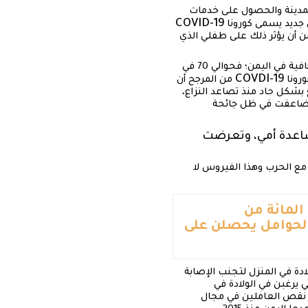
لمدينة والحصول على خدمات
COVID-19
س جديد يسمى كورونا
من أن يؤثر ذلك على طفلي الذي
قررت خلود إنجاب طفلها في المنزل، في قرية بلاد الوافي النائية غربي محافظة تعز. إنه قرار شائع بدرجة كافية في اليمن؛ فحوالي 70 في
COVDI-19
من المرجح أن
بشكل حاد منذ تصاعد النزاع،
إلى 12 حالة وفاة بين الأمهات يوميًا في عام 2019، والنسبة تضاعفت في ظل جائحة
مساعدة أمي، وتعرضت
مع الحرب وهذا الفيروس لا
 العامة إلى 60 في المائة من أطباء التوليد و95 في المائة من
ة فقط من النساء الحوامل يحصلن على
لادة في المنزل لتجنب الإصابة
 يرغبن في الولادة في
ع نقص العاملين في مجال