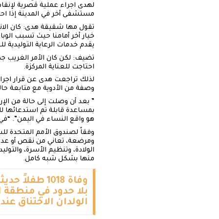
لهدى اجراء عملية قصرية لإنقا
مستشفى أخر في المدينة إذا احت
تقول مها شقيقة هدى: كان الا
خيار أخر أمامنا حيث تسبب الوب
يقدم خدمات الرعاية التوليدية
تضيف: لكن كان الأمر الغريب جد
احتاجت للعناية المركزة.
لذلك تراجعت هدى عن قرار اجرا
وصفة من الأدوية مع متابعة ح
” بعد أن وصلت إلى حالة من ال
بمساعدة قابلة تم استدعائها لل
هو واقع النساء في اليمن”. “ف
وفقاً لصندوق الأمم المتحدة ل
ومرضعة، تعاني من نقص أو عدم ال
الولادة، وتنظيم الأسرة، والتولي
منها بشكل شبه كامل.
وفاة 1018 ط
بلا حدود في منطقة ا
الولدان الاختناق عند 