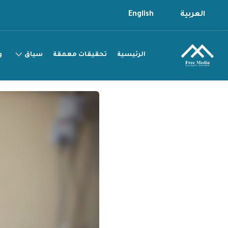
Ski
العربية
English
t
conten
الرئيسية
تحقيقات معمقة
سياق
و
سياق
التقرير
سياق
القصة