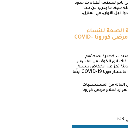
م إلى مستشفى تابع لمنظمة أطباء بلا حدود
ة حجة، ما يقرب من ثلث
ا قبل الأوان، في المنزل،
اية الصحة للنساء
 مرضى كورونا
COVID-
 تهديدات خطيرة لصحتهم
ضافة إلى ذلك أدى الخوف من الفيروس
دينة تعز عن انخفاض بنسبة
COVID-19
أيضًا
زير الصحة عبدالله دحان، إن بعض المرافق أجبرت على الإغلاق لإزالة التلوث، فيما أوقفت 55 في المائة من المستشفيات
لموارد لعلاج مرضى كورونا
 كندا