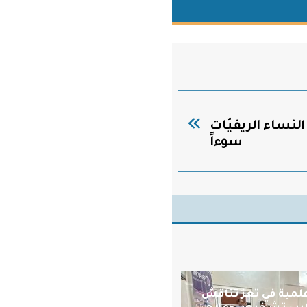
النساء الريفيّات
سوءاً
علمية في تعز تناقش