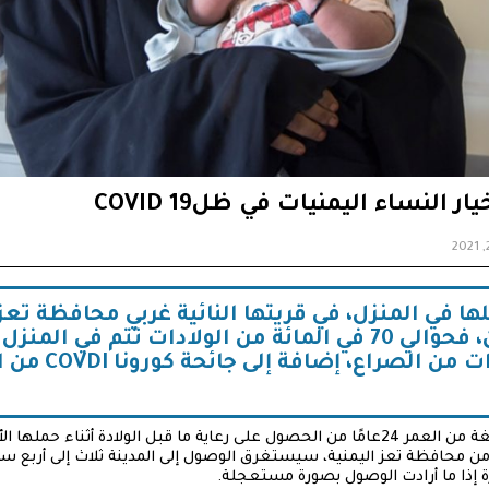
ر النساء اليمنيات في ظلCOVID 19
ا في المنزل، في قريتها النائية غربي محافظة تعز،
بدرجة كافية في اليمن، فحوالي 70 في المائة من الولادات تتم 
COVDI
من ا
لم تتمكن خلود أحمد محمد البالغة من العمر 24عامًا من الحصول على رعاية ما قبل الول
من محافظة تعز اليمنية، سيستغرق الوصول إلى المدينة ثلاث إلى أربع سا