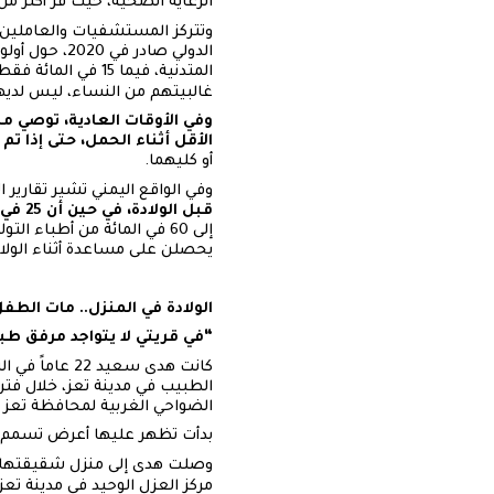
الرعاية الصحية، حيث فر أكثر من 50٪ من مقدمي الرعاية الصحية من البلاد بسبب الحرب الأهلية التي تشهدها اليمن منذ 5
وتتركز المستشفيات والعاملين ال
غالبيتهم من النساء، ليس لديهن
وفي الأوقات العادية، توصي 
الأقل أثناء الحمل، حتى إذا 
أو كليهما.
وفي الواقع اليمني تشير تقارير ا
قبل الولادة، في حين أن 25 في المائة فقط لديهن من ثلاث إلى أربع زيارات أو أكثر
يحصلن على مساعدة أثناء الولاد
الولادة في المنزل.. مات الطف
“في قريتي لا يتواجد مرفق طب
الطبيب في مدينة تعز، خلال فت
الضواحي الغربية لمحافظة تعز
بدأت تظهر عليها أعرض تسمم الح
وصلت هدى إلى منزل شقيقتها ف
مركز العزل الوحيد في مدينة تع