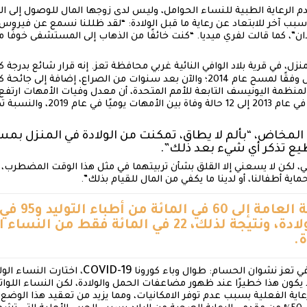
الرعاية الطبية للنساء الحوامل، وليس لدى زوجها المال للوصول إلى ا
ا سبب آخر للابتعاد عن رعاية ما قبل الولادة: “لقد ظللنا نسمع عن فيرو
ان”، كما قالت لفري ميديا. “كنت خائفًا من الذهاب إلى المستشفى خوفًا 
نوات من الصراع، إضافة إلى جائحة كورونا
لمنظمة اليونيسف التابعة للأمم المتحدة،
أن
معدل وفيات الأمهات ارتفع 
من خمس وفيات نفاسية يوميًا في عام 2013 
 المخاض، “بألم لا يطاق، تمكنت من الولادة في المنزل ب
طيع تذكر أي شيء بعد ذلك”.
، لكن لا يسعني إلا القلق بشأن تربيتهما في مثل هذا الوقت المضطرب، 
ة أطفالنا، أو لدينا ما يكفي من المال للقيام بذلك”.
تفتقر المرافق الصحة
الممرضات حديثي الولادة، ونتيجة لذلك، 22 في المائ
ة.
COVID-19
 تعز نشوان الحسام: طوال وباء كورونا
، اختارت النساء الو
ون هذا خطيرًا عند ظهور مضاعفات الحمل والولادة، لكن النساء اللواتي
ية الفعلية بسبب عدم توفر الامكانيات، ومما يزيد من تعقيد هذا الوض