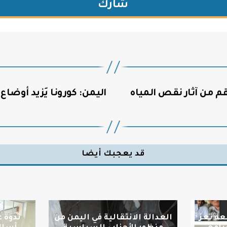
شارك
قم من آثار نقص المياه
اليمن: كورونا يَزيد أوضاع 
قد يعجبك أيضا
عة تعز
العدالة الانتقالية في اليمن من
ندوة 