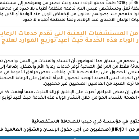
وبين عامي 2016 و2020، توفيت 36 أم و1018 طفلاً حديثو الولادة بعد وقت قصير من وصوله
ظة تعز، ومستشفى عبس الذي تدعمه منظمة أطباء بلا حدود في محافظ
لقوا حتفهم عند وصولهم يعانون من انخفاض الوزن عند الولادة أو الذين ولدو
ات الولدان الاختناق عند الولادة، وفقاً لمنظمة أطباء لا حدود.
 المائة من المستشفيات اليمنية التي تقدم خدمات الرع
 الوباء هذه الخدمة حيث أعيد توزيع الموارد لعلاج
صل معهم في سياق هذا الموضوع، أن النساء والفتيات في اليمن يواجهن
بية، في ظل وجود 20 في المائة فقط من المرافق الصحية توفر خدمات رعاية الأم والطفل، إ
السعي للحصول على رعاية صحية للأم، وأبلغت بعض مرافق الأمومة في م
ما ترك العديد من العاملين الصحيين غير محميين.
وقال نائب و
ة الصحة للنساء الحوامل خلال انتشار الوباء هذه الخدمة حيث أعيد توزيع ا
لمحتوى في مؤسسة فري ميديا للصحافة الاستقصائية
عم من
JHR/JDH
(صحفيون من أجل حقوق الإنسان والشؤون العالمية في