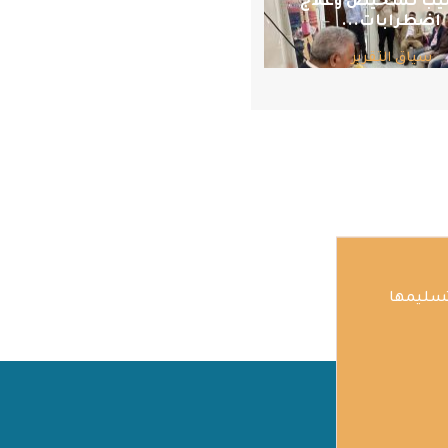
يب تشخيص وعلاج
اضطرابات...
سياق التقرير
تسليمها