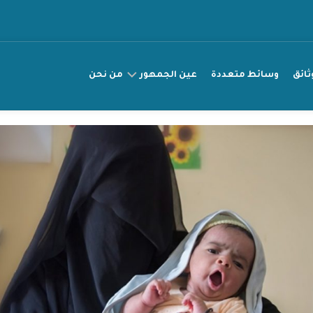
ثائق
وسائط متعددة
عين الجمهور
من نحن
عريضة
مناصرة
قصتي
راقب
انتهاك