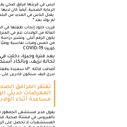
ليس في قريتها مرفق صحي يقدم 
الرعاية الصحية، أيضاً كان لديه
يقتل الناس في العديد من البلد
لم يولد بعد.”.
المائة من الولادات تتم في المنزل وفقًا لمسح عام 2014؛ والآن بعد س
يكون الرقم أعلى. وتشير دراسة 
COVID-19
كورونا
.
بعد فترة وجيزة، دخلت في
لحالة نزيف، وبالكاد أست
أضافت قائلة: “أنا سعيدة بطفلي
ندري كيف سنكون قادرين على حماي
مساعدة أثناء الولاد
يقول مدير مستشفى الجمهور في
بالفيروس في منشأة صحية، قد يك
المستشفيات لا تحصل على الرعا