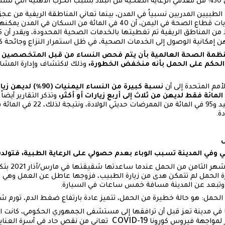
201.
طبيين المدربين نسبياً في المدن، بينما تعاني المناطقة الريفية من عجز ك
الدولي صادر في 2020، حول أولويات قطاع الصحة في اليمن، أن 40 في المائ
 إمكانية الوصول إلى الخدمات الصحية، في ظل استمرار النزاع وجائحة كو
منظمة الصحة العالمية بأن يتم فحص النساء من قبل المتخصصين ا
تم الحكم على الحمل بأنه منخفض الخطورة،
وذلك لاكتشاف وإدارة المشاك
لأمم المتحدة إلى أن
نسبة كبيرة من النساء ال
،
وتذكر التقارير أيضا
إلى 60 في المائة من أطباء التوليد و95
ة.
ل
ي وفي المدينة تسبب الوباء بعدم حصولي على الرعاية الطبية، فتول
كانت هدى سعيد
رة الحمل لم تتمكن هدى من زيارة الطبيب، فزوجها عاطل عن العمل وهي 
 وتبعد عن المدينة مسافة خمس ساعات في السيارة.
مل: هو حالة خطيرة من الحمل، تتميز عادة بارتفاع ضغط الدم، تورم شدي
ي مدينة تعز قبل أن ترافقها إلى مستشفى الجمهوري الحكومي، كانت ا
COVID-19
ز لمواجهة فيروس كورونا
تعاني من نقص حاد في أسرة العناية