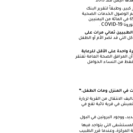
بير، وطبقاً لتقرير البنك
ة من السكان في المدن يمكنهم الوصول الخدمات الصحية
المتدنية، فيما 15 في المائة فقط من المناطق الريفية تم تغطيتها بالخدمات الصحية المحدودة، ويقدر أن 65 في المائة من اليمنيين
COVID-19
رونا
.
لطبيين ثماني مرات على
ل التي قد تضر الأم أو الطفل
يمنيات (90٪) لديهن زيارة واحدة على الأقل للرعاية
ً أن المرافق الصحة العامة تفتقر
 في المائة من الممرضات حديثي الولادة، ونتيجة لذلك، 22 في المائة فقط من النساء الحوامل
دت في المنزل ومات الطفل.”
 22 عاماً في الشهر الثامن من الحمل عندما ساعدتها شقيقتها في مارس/آذار 2021 بتكاليف الانتقال من القرية لزيارة
تعيش في قرية نائية تقع في
د، ووجود البروتين في البول.
لمستشفى التي يتواجد فيها
 المركزة، وعندما قرر الطبيب