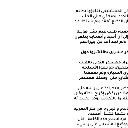
وفي المستشفى تفاجؤوا بطقم
حسب ما أكده الصحفي هاني الجنيد
ا أن الوضع تعقد ولم يستطيعوا
اصية، طلب عدم نشر هويته،
لى أن أمجد وأصحابه يتلقون
 «لم نجد أحد من جيرانهم
سكر عشرين «انتشروا حول
اد معسكر النوبي بالقرب
لحين: «وجهوا الأسلحة
 نحونا» ثم «أنزلونا من فوق السيارة وتم صعقنا
 الشارع حتى وصلنا معسكر
 وضربه بهراوة على رأسه حتى
«هذا من رفض إخراج الجثة وقال
روا بالتعذيب يؤكد الجنيد أنه
الدم والجروح من كثر الضرب،
مثلما قتلنا أمجد».
مره اسمع هذه الكلمة. قال:
ي. ووضع المسدس على رأسي».