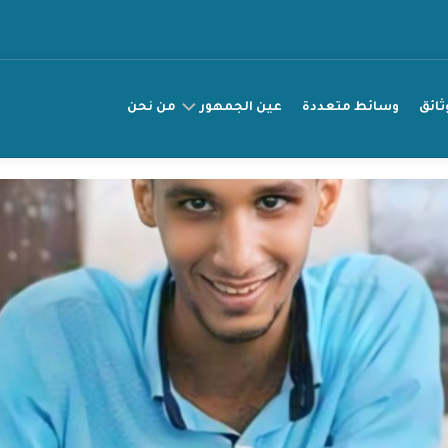
ثائق
وسائط متعددة
عين الجمهور
من نحن
عريضة
مناصرة
قصتي
راقب
انتهاك