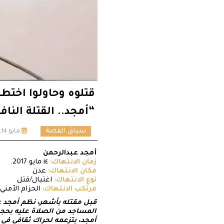
قتلوه وحاولوا اختط
“أمجد.. القتلة النا
سياق القصة
مايو 14, 2024
أمجد عبدالرحمن
زمان الانتهاك:
١٤ مايو 2017.
مكان الانتهاك:
عدن
نوع الانتهاك:
اغتيال/قتل
مرتكب الانتهاك:
الحزام الأم
قبل مقتله بأشهر، نظم أمجد ع
المساجد من الصلاة عليه بحجة 
أمجد، بتزعمه لحراك ثقافي في ف