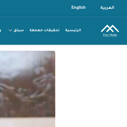
Ski
العربية
English
t
conten
الرئيسية
تحقيقات معمقة
سياق
و
سياق
التقرير
سياق
القصة