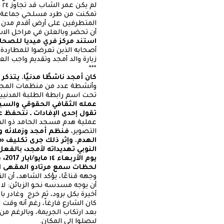
ل
تمكنت من طرد مسلحي جماعة ال
المتطرفين على أرض أقدم مدن ا
أن تحضر وبالعلن في مراحل الاس
استند مركز فري ميديا للصحا
أصحابه الذين تعرضوا للمطاردة،
زيارة والد أمجد وتقديم واجب ا
***
كان أمجد ناشطًا مدنيًا. يتذك
تحت اسم رابطة الطلبة المدنيين، و
عمله الثقافي الحقوقي والسياسي حتى
تقول إحدى الإفادات ـ نتحفظ 
عملية هدم مسجد الحامد ذو الطاب
التصوير،
فنظم أمجد وزملائه و
النوبي تهديداته لأمجد، بالف
يو
لحظات سمع مرتادو المقهى ال
وجهه قناعًا، يؤكد الشاهد، أن ا
أن يوجه مسدسه نحو الزبائن: لا
أخيرة بكل برود، ثم خرج وغادر بال
كان الشارع فارغاً، رغم أنه وقت
بعد ارتكاب الجريمة، وبالرغم من
ليصلوا إلى المكان.