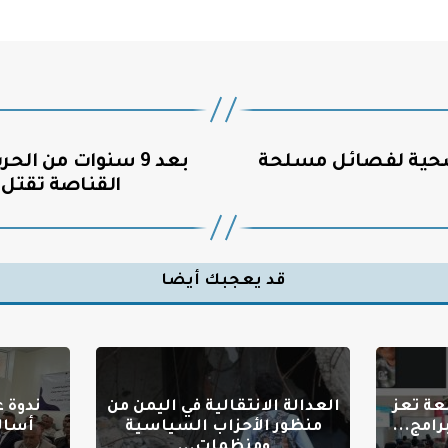
ية لفصائل مسلحة
بعد 9 سنوات من ال
القناصة تقتل 
قد يعجبك أيضا
عة تعز
العدالة الانتقالية في اليمن من
ندوة 
امج...
منظور الأحزاب السياسية
أسال
ومنظمات...