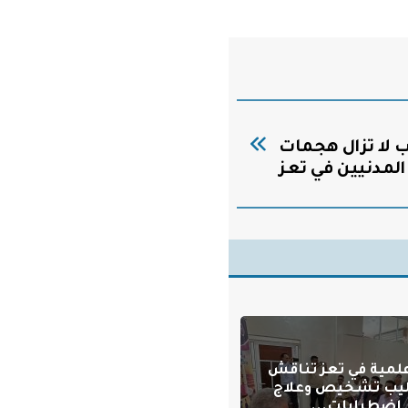
حرب لا تزال هجمات
المدنيين في تعز
علمية في تعز تناقش
يب تشخيص وعلاج
اضطرابات...