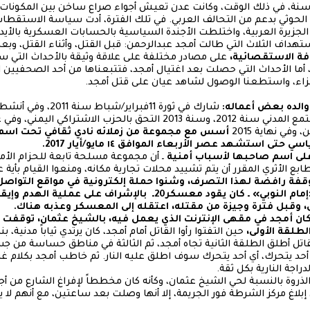
م يكن عمر الشاب قد تجاوز ٢٤ سنة، في ذلك الوقت، وكانت عدن تعيش أجواء صراع ساخن بين ال
حوثي بدعم من التحالف العربي. في تلك الفترة، أدت سياسة الاستقطاب
لجزيرة العربية، واختلطت الأجندة السياسية بالحسابات العسكرية بالأي
تهداف الثلاث التي طالت أمجد عبدالرحمن: قبل القتل، وأثناء القتل، وبع
فة الاستقصائية،
على مصادر مختلفة على علاقة وثيقة بالأحداث التي س
 أما الأحداث التي حصلت بعد اغتيال أمجد، فتتبعناها من أحد الصحفيين ا
لعزاء، واستطعنا الوصول لشاهد عيان على قتل أمجد.
ر والده بعض أعماله:
شارك في ثورة 11فبراير
في نهاية 2015
أسس مع مجموعة من زملائه نادي ثقافي تحت اسم
 استشهد عصر الأربعاء الموافق ١٤ مايو/أيار 2017.
على اسم صاحبها لأسباب أمنية
ـ أن مجموعة مسلحة تابعة للحزام الأمن
ع الأثري المقرر أن يتم تشييد محلات تجارية مكانه، ومنعوا القيام بأية ع
قفة رافضة لهذا التصرف، وشنوا حملة إلكترونية في مواقع التواصل 
الهدم. وإثر ذلك جرى تكليف «إمام النوبي» ـ كان يقود معسكر20ـ با
عل، وقبل فترة وجيزة من مقتله، اعتقله إلى المعسكر وعذبه هناك.
م الأربعاء ١٤ مايو/ايار 2017، كان أمجد في مقهى الإنترنت الذي يعمل فيه، بالشيخ عثمان،
طلقة الأولى،
حين التفتوا رأوا القاتل أمام أمجد، كان يرتدي ثياباً مدنية، ب
لقاتل أطلق الطلقة الثانية تجاه أمجد، ثم الثالثة في مناطق حساسة من جس
 أحد يتحرك، أي أحد يتحرك سوف اطلق عليه النار. ثم خاطب أمجد بكلام 
دراجة النارية بكل ثقة.
 الذروة بالنسبة لحي الشيخ عثمان، وكأنه كان مخططاً لإفراغ الشارع من أ
 إبلاغ مركز الشرطة فور الجريمة، إلا أنها وصلت بعد ساعتين، مع أنهم ل