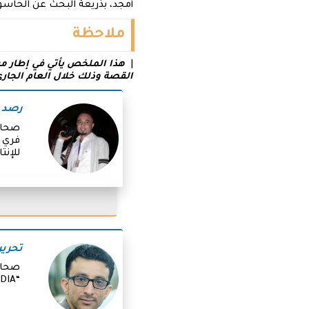
أمجد، بذريعة البحث عن الحاس
ملاحظة
|
هذا الملخص يأتي في إطار 
القصة وذلك خلال العام الجاري 024
رصد و
صحافي
فري م
للإنت
تحرير
صحاف
“FREE MEDIA” للصحافة الاستقصائيه.