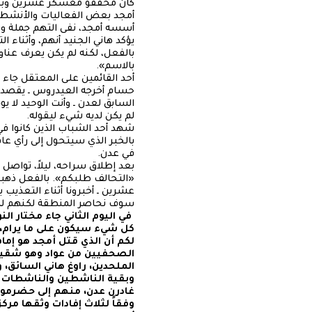
كان محققو معسكر عشرين وبقية
أمجد بعض الفعاليات والأنشطة، ك
أسسه أمجد، نفى التهم جملة وتف
يؤكد هاني الجنيد أنهم، وأثناء
بالفعل، لكنه لم يكن يعرف عنا
بالاسم».
أحد القائمين على المعتقل جاء 
حسام أخرجه العيدروس ـ يقصد عي
السابق لعدن ـ وأنت الوحيد لا
لم يكن لديه شيء ليقوله.
شهد أحد الشباب الذين كانوا في 
بالخبر الذي سيتحول إلى رأي عام
في عدن.
بعد إطلاق سراحه، ليلاً، تواصل 
«التحالف طلبكم». بالفعل ذهبوا
عشرين ـ أخبرونا أثناء التعذيب ب
سوف نحاصر المنطقة لكنهم لم
في اليوم الثاني جاء مختار ا
كل شيء سيكون على ما يرام، و
لكم أن الذي قتل أمجد هو إما
الصحفيين من عواد وهو شقيق إ
الملحدين، راوغ هاني السائق، و
وبقية الناشطين والناشطات 
غادرن عدن، منهم إلى حضرموت
وفقاً لثلاث إفادات وثقها مر