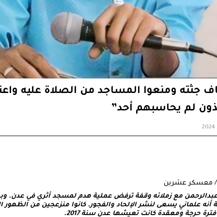
اف جثته ومنعوا المساجد من الصلاة عليه واعت
فذون لم يحاسبهم أحد”
ني/ معسكر عشرين
بدالرحمن مع زملائه وقفة ترفض عملية هدم لمسجد أثري في عدن. وبعد
أنه علماني يسعى لنشر الإلحاد والفجور. كانوا منزعجين من الظهور ال
ترة حرجة ومعقدة كانت تعيشها عدن سنة 2017.