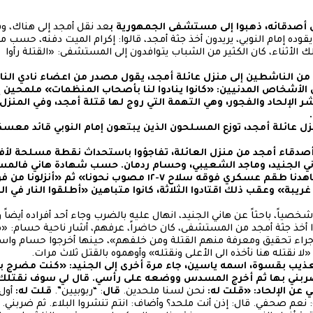
 أصدقائه، ذهبوا إلى مستشفى الجمهورية ب
عد نقل أمجد إلى هناك، 
ابع لمعسكر 20 الذي يقوده إمام النوبي، يريدون أخذ جثة أمجد، قالوا: إكرام الميت دفنه، 
لك الأثناء، كان الكثير من الشباب يتوافدون إلى المستشفى: «القتلة رأو
 من الناشطين إلى منزل عائلة أمجد، يقول مصدر من اعضاء نادي الن
الأشخاص المدنيين: «كانوا ينادوا لنا بأصحاب المنظمات» ملمحين إ
 الإلحاد والفجور، وهي التهمة التي روج لها قتلة أمجد، وفي المنزل
زل عائلة أمجد، توزع المسلحون الذين يبتعون إمام النوبي قائد مع
صدقاء أمجد من منزل العائلة، تفاجؤوا باستحداث نقطة مسلحة لأفر
ني الجنيد، وماجد الشعيبي، وحسام ردمان. حسب شهادة هاني فالمس
نحونا» وأضاف: «بعد ثواني شاهدنا طقم عسكري فوقه سلاح ٧-١٢ مصوب
غريبة» وعقب ذلك اقتادوا الثلاثة، كانوا متباهين «أطلقوا النار في
صياً، باحثاً عن هاني الجنيد، انهال عليه بالضرب وجاء أحد أفراده أيضاً
ادوا أخذ جثة أمجد من المستشفى، كان حاضراً، عرفهم، أشار ناحية حسام: 
د إجراء تحقيق ومعرفة منهم القتلة ومن خلفهم»، حينها أخرجوا حسام واستم
ا نقتله هنا نأخذه الى الأعلى ونقتله» وأوهموه بالقتل ثلاث مرات.
تعذيب بقسوة، اسمه ياسين، جاء مرة أخرى إلى الجنيد: «كنت مضرج ب
ضربني بها ثم أخرج المسدس ووضعه على رأسي. قال لي سوف نقتلك 
 عن الإلحاد: «قلت له:
نحن لسنا ملحدين.
قال
: “ربوبيين”.
قلت له:
أول 
نعم صحفي. قال: إذن أنت ملحد؟ وأضاف: انتم تنشروا البلاء. ثم ضربن