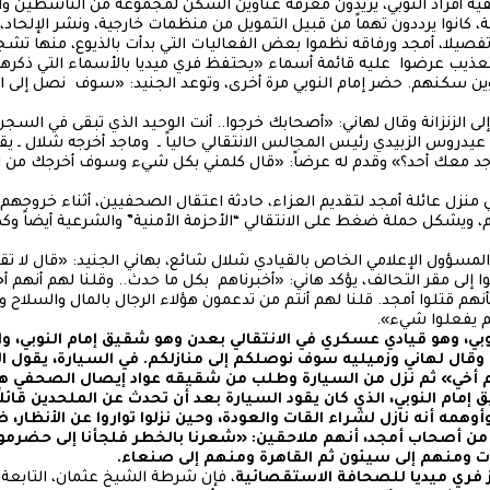
 أفراد النوبي، يريدون معرفة عناوين السكن لمجموعة من الناشطين وا
انوا يرددون تهماً من قبيل التمويل من منظمات خارجية، ونشر الإلحاد، ن
صيلا، أمجد ورفاقه نظموا بعض الفعاليات التي بدأت بالذيوع، منها تشج
 التعذيب عرضوا عليه قائمة أسماء «يحتفظ فري ميديا بالأسماء التي ذكره
وين سكنهم. حضر إمام النوبي مرة أخرى، وتوعد الجنيد: «سوف نصل إلى ا
إلى الزنزانة وقال لهاني: «أصحابك خرجوا.. أنت الوحيد الذي تبقى في الس
دروس الزبيدي رئيس المجالس الانتقالي حالياً ـ وماجد أخرجه شلال ـ ي
 يوجد معك أحد؟» وقدم له عرضاً: «قال كلمني بكل شيء وسوف أخرجك من 
منزل عائلة أمجد لتقديم العزاء، حادثة اعتقال الصحفيين، أثناء خروجهم م
، ويشكل حملة ضغط على الانتقالي “الأحزمة الأمنية” والشرعية أيضاً وكذ
المسؤول الإعلامي الخاص بالقيادي شلال شائع، بهاني الجنيد: «قال لا تقل
 إلى مقر التحالف، يؤكد هاني: «أخبرناهم بكل ما حدث.. وقلنا لهم أنهم
أنهم قتلوا أمجد. قلنا لهم أنتم من تدعمون هؤلاء الرجال بالمال والسلاح و
 يفعلوا شيء».
لنوبي، وهو قيادي عسكري في الانتقالي بعدن وهو شقيق إمام النوبي، و
قال لهاني وزميليه سوف نوصلكم إلى منازلكم. في السيارة، يقول ال
م أخي» ثم نزل من السيارة وطلب من شقيقه عواد إيصال الصحفي هان
مام النوبي، الذي كان يقود السيارة بعد أن تحدث عن الملحدين قائل
أوهمه أنه نازل لشراء القات والعودة، وحين نزلوا تواروا عن الأنظار، ظل
من أصحاب أمجد، أنهم ملاحقين: «شعرنا بالخطر فلجأنا إلى حضرم
 ومنهم إلى سيئون ثم القاهرة ومنهم إلى صنعاء.
كز فري ميديا للصحافة الاستقصائية
، فإن شرطة الشيخ عثمان، التابعة