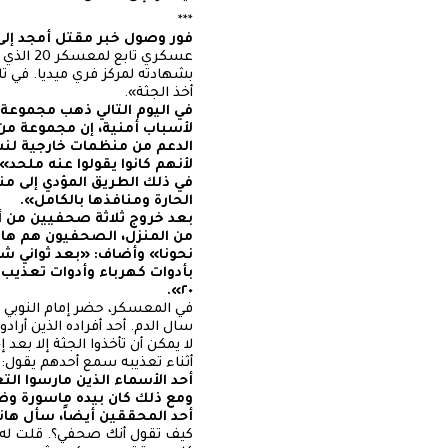
***
فور وصول خبر مقتل أمجد إلى
عسكري ت
بشهادته لمركز فري ميديا. في ت
أخذ الجثة».
في اليوم التالي ذهب مجموعة
لأسباب أمنية، إن مجموعة من 
الدعم من منظمات خارجية لنشر
لأنهم كانوا يقولوا عنه ملحد».
في ذلك الطريق المؤدي إلى من
الحارة ومنافذها بالكامل».
بعد خروج ثلاثة صحفيين من أ
من المنزل، الصحفيون هم ها
بأدوات كهرباء وأدوات تعذيب 
٢٠».
في المعسكر، حضر إمام النوبي شخ
سال الدم. أحد أفراده الذين أر
لا يمكن أن تأخذوا الجثة إلا بع
أثناء تعذيبه سمع أحدهم يقول: «ل
أحد الأسماء الذين مارسوا ال
ومع ذلك كان بيده ماسورة و
أحد المحققين أيضاً، سأل هاني
كيف تقول أنك صحفي؟. قلت له: 