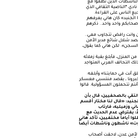
لناشطات الذين نظموا مع
ادي “الناصية الثقافي الذي
يع الناس على القراءة.
ا الجنيد» كان هاني يعرفهم
صحابكم واحد واحد.. ذكرهم
جن وانت رافض تتجاوب معي..
قصد شلال شائع مدير الأمن
السجن». لكن هاني كما يقول،
ن المنزل، فأبلغ بقية زملائه
لك التحالف العربي المتواجد
ق أنت في حمايتنا» وأبلغه:
 أخبرونا ـ يقصد منتسبي معسكر
أنتم تتحملون المسؤولية. قالوا
التقي بالصحفيين، قال بأن
جنيد: «قال لنا مختار أقسم
ي وزميليه، فارتاب
اً: يفترض عدم الحديث مع
وا أياماً مختفيين، تأكد هاني
وت» ناشطون وناشطات أيضاً
 لأمن عدن، لاحقت أصحاب