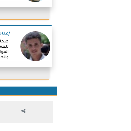
إعداد
صحافي
للعمل
الموا
والحق