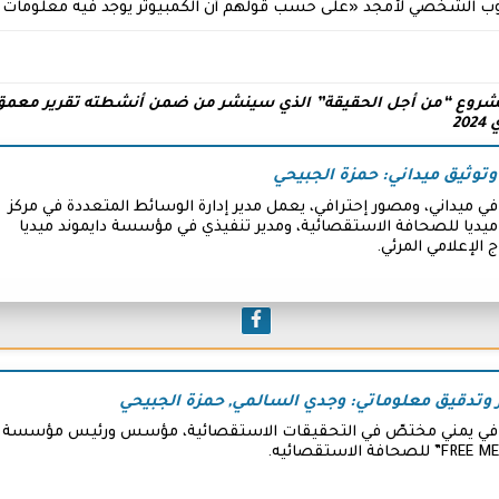
وب الشخصي لأمجد «على حسب قولهم أن الكمبيوتر يوجد فيه معلومات و
مشروع “من أجل الحقيقة” الذي سينشر من ضمن أنشطته تقرير معمق
2
توثيق ميداني: حمزة الجبيحي
 ميداني، ومصور إحترافي، يعمل مدير إدارة الوسائط المتعددة في مركز
يديا للصحافة الاستقصائية، ومدير تنفيذي في مؤسسة دايموند ميديا
اج الإعلامي المرئي.
 وتدقيق معلوماتي: وجدي السالمي, حمزة الجبيحي
ي يمني مختصّ في التحقيقات الاستقصائية، مؤسس ورئيس مؤسسة