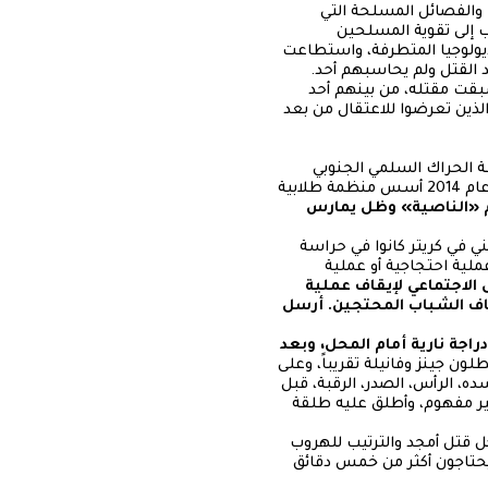
مكونات والفصائل المسلحة التي
 إلى تقوية المسلحين
ديولوجيا المتطرفة، واستطاعت
د القتل ولم يحاسبهم أحد.
بقت مقتله، من بينهم أحد
لذين تعرضوا للاعتقال من بعد
/شباط سنة 2011، وفي أنشطة الحراك السلمي الجنوبي
وأنشطة عدد من منظمات المجتمع المدني سنة 2012، وسنة 2013 التحق بالحزب الاشتراكي اليمني، وفي عام 2014 أسس منظمة طلابية
 «الناصية» وظل يمارس
ي في كريتر كانوا في حراسة
ملية احتجاجية أو عملية
الاجتماعي لإيقاف عملية
لإشراف على عملية الهدم وإيقاف الشباب المحتجين. أرسل
 توقفت دراجة نارية أمام المحل، وبعد
نطلون جينز وفانيلة تقريباً، وعلى
ده، الرأس، الصدر، الرقبة، قبل
غير مفهوم، وأطلق عليه طلقة
جل قتل أمجد والترتيب للهروب
ا يحتاجون أكثر من خمس دقائق