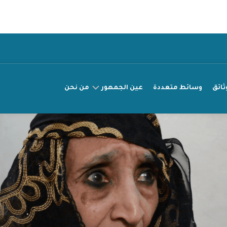
ثائق
وسائط متعددة
عين الجمهور
من نحن
عريضة
مناصرة
قصتي
راقب
انتهاك