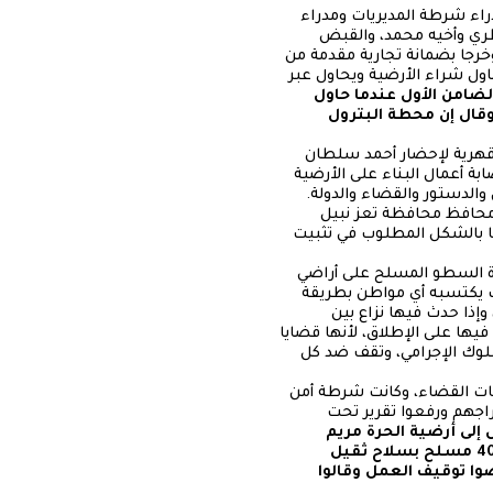
ئي ومدراء شرطة المديريات ومدراء
ري وأخيه محمد، والقبض
وخرجا بضمانة تجارية مقدمة من
ول شراء الأرضية ويحاول عبر
لضامن الأول عندما حاول
وقال إن محطة البترول
2020 أصدرت نيابة غرب تعز أوامر قهرية لإحضار أحمد سلطان
ة أعمال البناء على الأرضية
الدستور والقضاء والدولة.
ام في السلطة المحلية الإثنين 4 يناير/كانون الثاني2021، عن محافظ محافظة تعز نبيل
ها بالشكل المطلوب في تثبيت
هرة السطو المسلح على أراضي
ك يكتسبه أي مواطن بطريقة
إذا حدث فيها نزاع بين
يها على الإطلاق، لأنها قضايا
لسلوك الإجرامي، وتقف ضد كل
يهات القضاء، وكانت شرطة أمن
أفراد الحملة عادوا أدراجهم ورفعوا تقرير تحت
 إلى أرضية الحرة مريم
المكاوي بحسب الأمر القضائي وتوجيهاتكم لنا بتوقيف العمل، فوجدنا طقم وخيمة طربال وحوالي 40 مسلح بسلاح ثقيل
وا توقيف العمل وقالوا