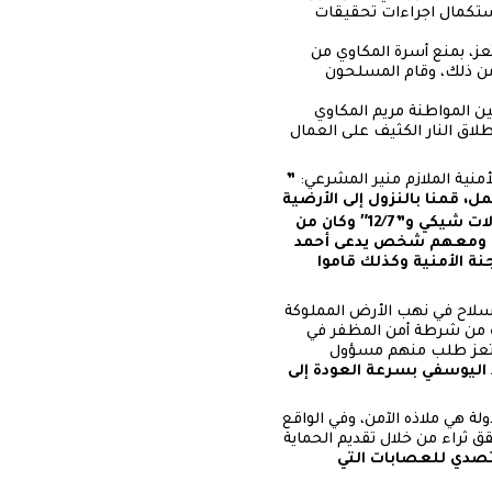
تى استكمال اجراءات تحقيقات
ز، بمنع أسرة المكاوي من
 من ذلك، وقام المسلحون
ين المواطنة مريم المكاوي
اق النار الكثيف على العمال
منية الملازم منير المشرعي:
”
ل، قمنا بالنزول إلى الأرضية
وعند قيام الحملة الأمنية بممارسة مهامها، فوجئنا بطقم مسلح على متنه 12 فرداً ولديهم معدلات شيكي و”12/7″ وكان من
بة ومعهم شخص يدعى أحمد
ة الأمنية وكذلك قاموا
لسلاح في نهب الأرض المملوكة
من شرطة أمن المظفر في
ة تعز طلب منهم مسؤول
اليوسفي بسرعة العودة إلى
ة هي ملاذه الآمن، وفي الواقع
 ثراء من خلال تقديم الحماية
لتصدي للعصابات التي