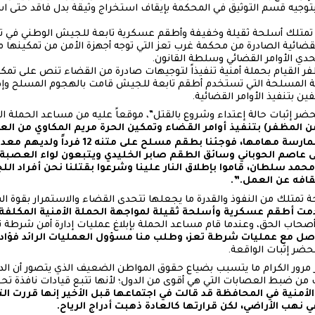
20، وطلب منه بتوجيه قسم التوثيق في المحكمة بإيقاف استخراج وثيقة بدل فاقد ح
تمتلك أسلحة ثقيلة وخفيفة وأطقم عسكرية تابعة للجيش الوطني في تع
 القضائية الصادرة من محكمة غرب تعز التي توجه أجهزة الأمن من تمكينها
حدي الأوامر القضائي وسلطة القانون.
فر القيام بحملة أمنية تنفيذاً لتوجيهات صادرة من القضاء تنص على تمك
ة المسلحة التي تستخدم أطقم تابعة للجيش قامت بالهجوم المسلح وإطل
فين بتنفيذ الأوامر القضائية.
ر إثبات حالة إعتداء وشروع بالقتل”، موقعاً عليه من مساعد الحملة الأ
من المظفر) بتنفيذ أوامر القضاء وتمكين الحرة مريم المكاوي من العم
عاصم الحوباني وسائق الطقم صابر الخليدي ويتبعون لواء العص
سلطان، قاموا بإطلاق النار علينا وشرعوا بقتلنا نحن أفراد اللجن
يقافه عن العمل.”.
ة تمتلك من النفوذ والقدرة ما يجعلها تتحدى القضاء والاستمرار بقوة ا
مت أطقم عسكرية وأسلحة ثقيلة لمواجهة الحملة الأمنية المكلفة
أصحاب الحق، وعندما قام مساعد الحملة بإبلاغ عمليات إدارة أمن شرط
اصل مع عمليات شرطة تعز، وطلب منا مسؤول العمليات الرائد فؤاد 
حضر إثبات الواقعة.
 مرور الكرام ما يتسبب بضياع حقوق المواطن الضعيف الذي يتصور أن الدول
 ضبط العصابات التي هي أقوى من الدول؛ لأنها تتبع قيادات نافذة تحقق
الأمنية في المحافظة قد قالت في اجتماعها قبل الأخير إنها قررت ا
هب الأراضي، لكن قرارتها كالعادة ذهبت أدراج الرياح.