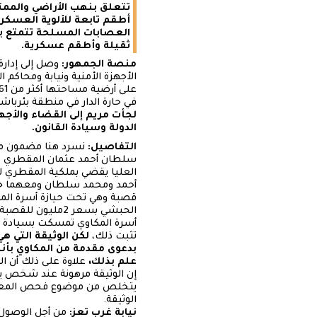
تتعلق بنهب الأراضي والممت
أطقم تابعة للألوية العسكري
العصابات المسلحة تتمتع بنف
ثقيلة وأطقم عسكرية.
منصة الجمهور:
وصل إلى إدارة تحري
الأجهزة الأمنية ونيابة ومحاك
في حارة الدار في منطقة بئرباش
لجأت مريم إلى القضاء والأجه
الدولة وسيادة القانون.
التفاصيل:
نسرد هنا مضمون ما ج
قصبة وهي تحت حيازة أسرة الم
الحبشي بسعر 2مليون للقصبة، فيما السعر الحقيقي يصل إلى 6مليون ريال يمني للقصبة الواحدة.
أسرة المكاوي تمسكت بسيادة الق
تثبت ذلك،
لكن الوثيقة التي ه
بدعوى مقدمة من المكاوي بأنه
علم بذلك،
علاوة على ذلك أن ا
إن الوثيقة مرهونة عند شخص يدع
يتخلص من موضوع فحص المعمل ا
الوثيقة.
نيابة غرب تعز: