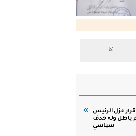
قرار عزل الرئيس
م باطل وله هدف
سياسي