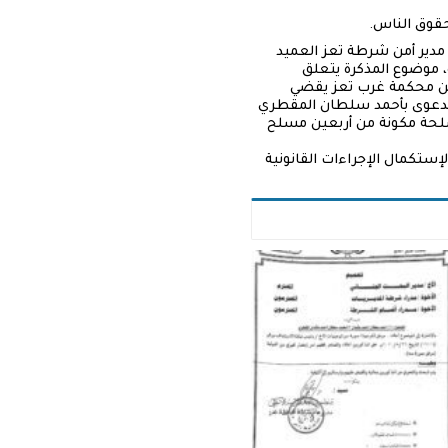
حقوق الناس.
المختصة خلال إعداد هذا التقرير وفي 7 يناير كانون الثاني 2020، تفاعل مدير أمن شرطة تعز العميد
ة رسمية إلى كل من قائد محور تعز اللواء خالد فاضل، وإلى قائد اللواء 17مشاة، موضوع المذكرة يتعلق
رته تلقت توجيه من محكمة غرب تعز يقضي
المدعوى بأحمد سلطان المقطري
مسلحة مكونة من أربعين مسلح
ستكمال الإجراءات القانونية