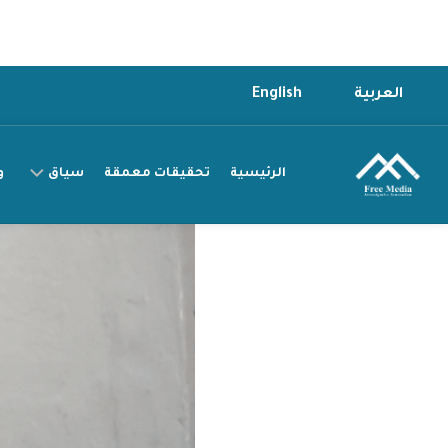
Ski
العربية
English
t
conten
الرئيسية
تحقيقات معمقة
سياق
و
سياق
التقرير
سياق
القصة