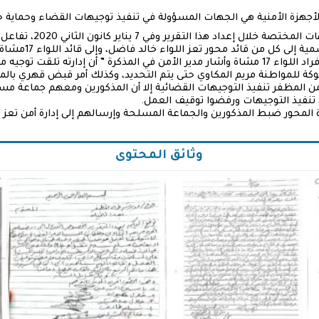
أجهزة الأمنية هي الجهات المسؤولة في تنفيذ توجيهات القضاء وحماية 
أجرينا تواصلات مع الجهات 
منصور الأكحلي وبعث مذكر
بالمدعو رامي الخليدي وهو أحد أفراد اللواء 17 مشاة وأشار مدير الأمن في المذكرة ” أن إدا
لوكة للمواطنة مريم المكاوي حتى يتم التحديد، وكذلك أمر قبض قهري ب
أمن المظفر تنفيذ التوجيهات القضائية إلا أن المذكورين ومعهم جماعة 
تنفيذ التوجيهات ورفضوا توقيف العمل.
لمحور ضبط المذكورين والجماعة المسلحة وإرسالهم إلى إدارة أمن تعز لإ
وثائق المحتوى