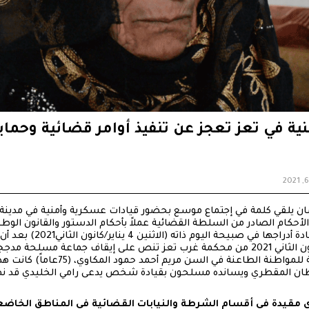
منية في تعز تعجز عن تنفيذ أوامر قضائية وحماي
ن يلقي كلمة في إجتماع موسع بحضور قيادات عسكرية وأمنية في مدينة 
الأحكام الصادر من السلطة القضائية عملاً بأحكام الدستور والقانون الوطن
شرطة أمن مديرية المظفر قد عاد
قضائية صادرة بتاريخ 3 يناير/كانون الثاني 2021 من محكمة غرب تعز تنص على إيقاف جما
العمل والبناء في أراضي مملوكة للمواطنة الط
 المقطري ويسانده مسلحون بقيادة شخص يدعى رامي الخليدي قد نهبت
: أكثر من 1000 شكوى مقيدة في أقسام الشرطة والنيابات القضائية في المناطق ا