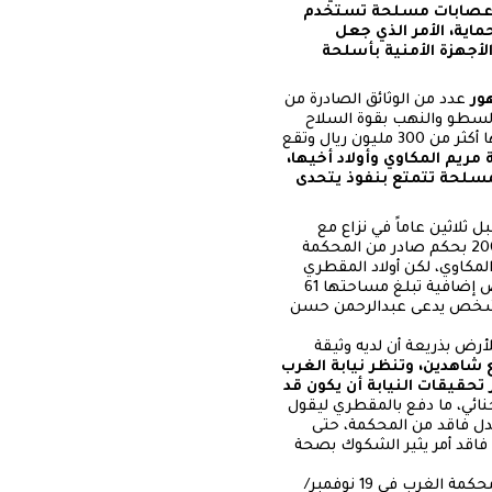
ها عصابات مسلحة تستخدم
ماية، الأمر الذي جعل
لأجهزة الأمنية بأسلحة
ور
عدد من الوثائق الصادرة من
السطو والنهب بقوة السلاح
على أرضية مساحتها أكثر من 61 قصبة (وحدة قياس عرفية تستخدم لتقدير مساحة الأراضي)، تبلغ قيمتها أكثر من 300 مليون ريال وتقع
مريم المكاوي وأولاد أخيها،
لمسلحة تتمتع بنفوذ يتحدى
ثلاثين عاماً في نزاع مع
سلطان أحمد عثمان المقطري حول مساحة أرض واسعة تبلغ مساحتها 400 قصبة، انتهاء النزاع في 2002 بحكم صادر من المحكمة
رض أسرة المكاوي، لكن أولاد المقطري
أحمد ومحمد سلطان ومعهما جماعة مسلحة يقودها شخص يدعى رامي الخليدي قاموا بنهب قطعة أرض إضافية تبلغ مساحتها 61
لى شخص يدعى عبدالرحمن حسن
رض بذريعة أن لديه وثيقة
شاهدين، وتنظر نيابة الغرب
تحقيقات النيابة أن يكون قد
ائي، ما دفع بالمقطري ليقول
بدل فاقد من المحكمة، حتى
اقد أمر يثير الشكوك بصحة
من أجل الوصول إلى نتائج بما يتعلق بصحة الوثيقة وجهت خطاب من وكيل النيابة رئيس محكمة الغرب في 19 نوفمبر/