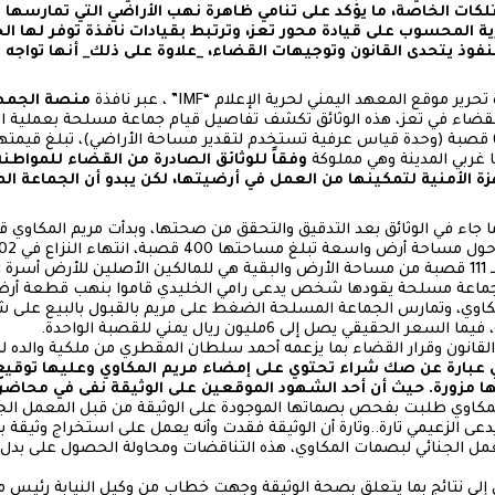
لكات الخاصة، ما يؤكد على تنامي ظاهرة نهب الأراضي التي تمارس
ة المحسوب على قيادة محور تعز، وترتبط بقيادات نافذة توفر لها الح
وذ يتحدى القانون وتوجيهات القضاء، _علاوة على ذلك_ أنها تواجه ا
ر موقع المعهد اليمني لحرية الإعلام “IMF” ، عبر نافذة
منصة الجمه
م القضاء في تعز، هذه الوثائق تكشف تفاصيل قيام جماعة مسلحة بعملية 
ا غربي المدينة وهي مملوكة
وفقاً للوثائق الصادرة من القضاء للمواطنة 
زة الأمنية لتمكينها من العمل في أرضيتها، لكن يبدو أن الجماعة ا
اء في الوثائق بعد التدقيق والتحقق من صحتها، وبدأت مريم المكاوي قبل 
العليا يقضي بملكية المقطري لـ 111 قصبة من مساحة الأرض والبقية هي للمالكين الأصلين للأ
كاوي، وتمارس الجماعة المسلحة الضغط على مريم بالقبول بالبيع ع
انون وقرار القضاء بما يزعمه أحمد سلطان المقطري من ملكية والده للأ
ي عبارة عن صك شراء تحتوي على إمضاء مريم المكاوي وعليها توقيع 
ا مزورة. حيث أن أحد الشهود الموقعين على الوثيقة نفى في محاضر 
لمكاوي طلبت بفحص بصماتها الموجودة على الوثيقة من قبل المعمل الجن
ى الزعيمي تارة..وتارة أن الوثيقة فقدت وأنه يعمل على استخراج وثيقة 
لجنائي لبصمات المكاوي، هذه التناقضات ومحاولة الحصول على بدل ف