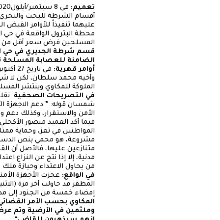
تعميم:
أقسام الشرطة للبحث والتحري 
عليهما تنفيذاً للأوامر القبض ا
محطة البترول الواقعة في حي ا
المسلحين فرض سعر أقل من ال
قسم شرطة الجديري في حي الق
الضامنة للعصابة المسلحة تاب
أوامر قهرية:
وأخيه محمد سلطان، لكن لا شيء 
الملوكة للمكاوي وينتشر المسل
في التصريحات الصحفية
شمسان قوله: ” دعم الاجهزة الأ
الأمن والاستقرار، وكذلك دعم و
فيما أكد العميد منصور الأكحلي
المواطنين في تعز، وحماية ممت
مشروعة، هو محمي بنص الدستور 
متنازعين عليها، فالأصل أن الق
مدنية، إلا إذا نتج عن النزاع ا
من يحاول الاعتداء وحيازة ملك غير
في الواقع:
عجزت الأجهزة الأمني
إمضاء خمسة من الجنود إلى مدي
وملثمين في الأرضية وتم عرض
إنهم سيذهبون للقاضي
“.