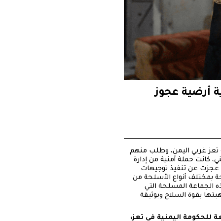
ة أرضية عجوز
تعز غربي اليمن، وطلب منهم
ي، كانت حملة أمنية من إدارة
ة أدراجها في صبيحة اليوم ذاته (الاثنين 4 يناير/كانون الثاني2021) بعد أن عجزت عن تنفيذ توجيهات
عة مسلحة مدججة بمختلف أنواع الأسلحة من
اعنة في السن مريم أحمد حمود المكاوي، (75عاماً) كانت هذه الجماعة المسلحة التي
ها بقوة السلاح وبوثيقة
لخاضعة للحكومة اليمنية في تعز،