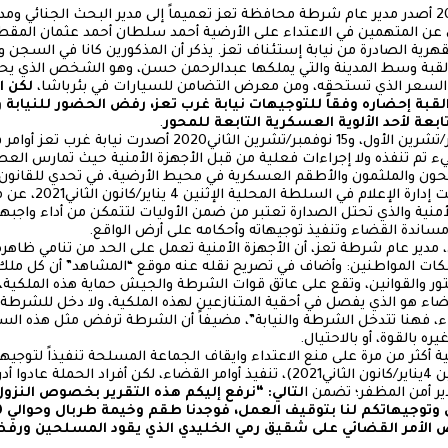
في 8 سبتمبر/أيلول2020 أصدر مدير عام شرطة محافظة تعز تعميماً إلى مدير البحث الجنا
عن المتهمين في الاعتداء على الأرضية أحمد سلطان أحمد عثمان المقط
لقهرية الصادرة من نيابة إستئناف تعز. يذكر أن المذكورين كانا في السجن 
لقبة وسط المدينة والتي يملكها عبدالرحمن حسن، وهو الشخص الذي يحا
سعر الذي تستحقه، ومن معرض التضامن للسيارات في بئرباشا،
لكن ا
بة إحضاره وفقاً للتوجيهات نيابة غرب تعز، رفض الحضور للنيابة 
عة لأحد الألوية العسكرية التابعة للمحور
.
في تاريخ 27 أكتوبر/تشرين الأول، و15 نوفمبر/تشرين الثاني
تم تنفذه ولا إجراءات فعلية من قبل الأجهزة الأمنية حيث تمارس العصاب
حون والملثمون والأطقم العسكرية في محيط الأرضية، في تحدي للقانون و
: نقلت إدارة الإعل
منية والذي تحتل الصدارة تعتبر من ضمن الأوليات لتتمكن من أداء واجب
مساندة القضاء وتنفيذ توجيهاته وأحكامه على أرض الواقع.
، مدير عام شرطة تعز، أن الأجهزة الأمنية تعمل على الحد من تنامي ظا
لكات المواطنين: وأضاف في تصريح نقله عنه موقع “المشاهد” أن كل مل
والقوانين، وتقع على عاتق قوات الشرطة والجيش حماية هذه الملكية، و
ضاء هو الذي يفصل في أحقية المتنازعين لهذه الملكية، ولا دخل للشرطة ف
عتداء، فهنا تتدخل الشرطة والنيابة”، مضيفاً أن الشرطة ترفض مثل هذه ا
ه بالقوة، أو بالاحتيال.
ة أكثر من مرة على منع الاعتداء وايقاف الجماعة المسلحة تنفيذاً لتوج
المظفر قد حاولت أخر مرة (الاثنين 4يناير/كانون الثاني2021)، تنفيذ أوامر القضاء، لكن 
ر أمن المظفر؛ تضمن ا
لتالي: “نرفع إليكم هذه التقرير بخصوص النزول
 الأمر القضائي على شقيق رمي الخليدي الذي يقود المسلحين ورفض