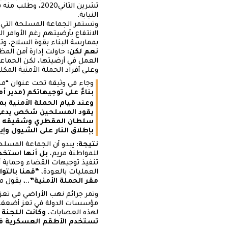
تشرين الثاني20
النيابة.
وتستمر الجماعة المسلحة التي 
الانتفاع بأرضيتهم رغم الأوامر
بممارسة البناء بقوة السلاح، وت
نعم لكن:
حاولت إدارة أمن المظ
العمل في أرضيتها، لكن الجماع
وعلى أفراد الحملة الأمنية المكل
وجاء في وثيقة تحت عنوان “محض
بناءً على توجيهاتكم (مدير أ
يقود المسلحين شخص يدعى 
سلطان المقطري وشقيقه محمد 
بإطلاق النار على الشيول وإ
نتيجة:
يبدو أن الجماعة المسلح
للمواطنة مريم،
بل أنها استخد
تنفيذ توجيهات القضاء وحماية 
العمليات بالعودة،
“قمنا بالتو
مقر الحملة الأمنية”.
.، يقول م
وتمر جرائم نهب الأراضي في تعز
مؤسسات الدولة في تعز أضعف من
لهذه العصابات،
وكانت اللجنة 
تستخدم الأطقم العسكرية في ن