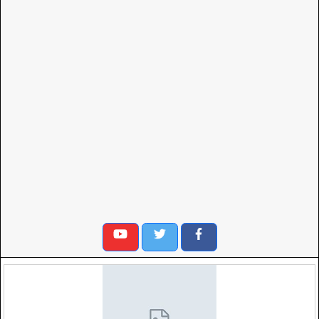
ديسمبر 29, 2019
تحقيقات معمقة
النفايات الطبية في تعز: المستشفيات تصنع
الكارثة
مستشفيات تعز لا تمتثل لطرق التخلص الآمن من النفايات
الطبية، وترحلها إلى الشوارع أو إلى مكب على بعد كيلومتر واحد، من
أقرب تجمع سكاني....