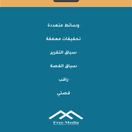
وسائط متعددة
تحقيقات معمقة
سياق التقرير
سياق القصة
راقب
قصتي