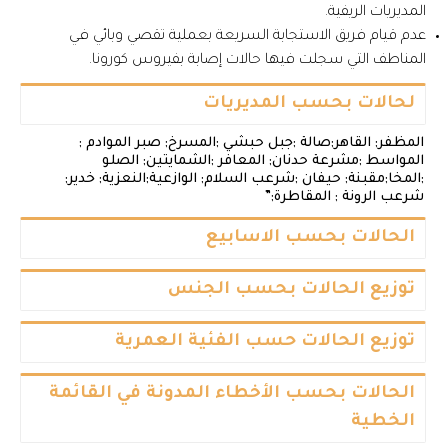
المديريات الريفية.
عدم قيام فريق الاستجابة السريعة بعملية تقصي وبائي في
المناطف التي سجلت فيها حالات إصابة بفيروس كورونا.
لحالات بحسب المديريات
المظفر; القاهر;صالة ;جبل حبشي ;المسرخ; صبر الموادم ;
المواسط ;مشرعة حدنان; المعافر ;الشمايتين; الصلو
;المخا;مقبنة; حيفان ;شرعب السلام; الوازعية;النعزية; خدير;
شرعب الرونة ; المقاطرة;”
الحالات بحسب الاسابيع
توزيع الحالات بحسب الجنس
توزيع الحالات حسب الفئية العمرية
الحالات بحسب الأخطاء المدونة في القائمة
الخطية