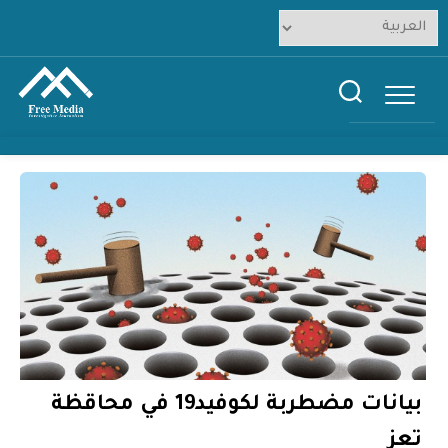
Ski
t
conten
بيانات مضطربة لكوفيد19 في محاقظة
تعز