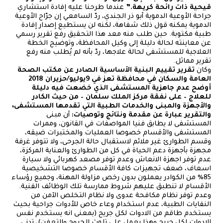
قيحية ذات رائحة كريهة.”
عندما طرحنا عليه إفادة استشاري
جراحة الأوعية الدموية أبو ذر الجندي، ردّ السامعي إن جرّاح الأوعية
الدموية يمكنه قول ذلك شفاهة، لكنه لن يستطيع إصدار إفادة
طبية مكتوبة. حين طلب منه معد هذا التحقيق رفع تقرير رسمي
عن معاينته لحالة دليلة إلى وكيل المحافظة، وتوضيح الخطة
العلاجية للمستشفى لحالة علاجها، ردّ بأنه لم يُطلب منه رفع
تقرير مماثل.
وكان
تقرير تقييم البنية الأساسية الصادر عن مكتب الصحة
العامة والسكان في محافظة تعز في 9يوليو/حزيران 2018
أوضح عدم جاهزية المستشفى الذي خضعت فيه دليلة
للعلاج – على نفقة مركز الملك سلمان – من حيث الكادر
والأجهزة والمبنى والخدمات الطبية التي تقدمها المستشفى،
والتقرير عبارة عن مقدمة ونتائج وتوصيات:
أن مبنى
المستشفى لا يطابق فنيا المواصفات في القانون، وممرات
المستشفى والأقسام خصوصا العمليات والمختبرات ضيقه،
وقسم الطوارئ غير ملائم لاستقبال حالة الجرحى، ولا تتوفر غرفة
مجهزة بأجهزة دعم الحياة في كل من الطوارئ والعناية المركزة،
عدم توفر اجهزة الانعاش وعدم توفر مصعد كهربائي ولا سيارة
اسعاف، ضعف تجهيزات كافة الأقسام خصوصا التشخيصية
85% من الكوادر يعملون بدون رخص مزاولة المهنة، وجميع رؤساء
الأقسام لا تنطبق عليهم شروط ممارسة تلك الوظائف الفنية.
وعدم توفر نظام مكافحة عدوى ولا نظام التخلص الآمن من
النفايات الطبية، عدم استخدام وعاء خاص للأدوات جراحية بحيث
يستخدم طاقم من الادوات لكل جريح (بمعنى انه يستخدم نفس
الادوات لكل جريح وهذا يعمل على تلوث الجروح والتعفن)، تدني