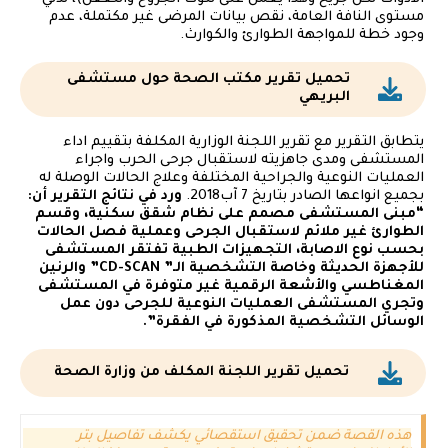
مستوى النافة العامة، نقص بيانات المرضى غير مكتملة، عدم
وجود خطة للمواجهة الطوارئ والكوارث.
تحميل تقرير مكتب الصحة حول مستشفى
البريهي
يتطابق التقرير مع تقرير اللجنة الوزارية المكلفة بتقييم اداء
المستشفى ومدى جاهزيته لاستقبال جرحى الحرب واجراء
العمليات النوعية والجراحية المختلفة وعلاج الحالات الوصلة له
بجميع انواعها الصادر بتاريخ 7 آب2018.
ورد في نتائج التقرير أن:
“مبنى المستشفى مصمم على نظام شقق سكنية، وقسم
الطوارئ غير ملائم لاستقبال الجرحى وعملية فصل الحالات
بحسب نوع الاصابة، التجهيزات الطبية تفتقر المستشفى
للأجهزة الحديثة وخاصة التشخصية الـ” CD-SCAN” والرنين
المغناطسي والأشعة الرقمية غير متوفرة في المستشفى
وتجري المستشفى العمليات النوعية للجرحى دون عمل
الوسائل التشخصية المذكورة في الفقرة”.
تحميل تقرير اللجنة المكلف من وزارة الصحة
هذه القصة ضمن تحقيق استقصائي يكشف تفاصيل بتر