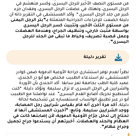
من مستوى النصف الأخير للرجل اليسرى، وكسر متهشم في
الرجل اليسرى، وتهتك في عضلات الرجل اليسرى، وفقدان جزء
كبير من جلد الرجل اليسرى “. وأكد المستشفى في التقرير ذاته أن
دليلة خضعت للإجراءات الجراحية المتمثلة
بـ”بتر الرجل اليمنى
من مستوى الثلث الأخير، وتثبيت كسر الرجل اليسرى
بواسطة مثبت خارجي، وتنظيف الجراح، وهندمة العضلات
وعمل قصبة تصريف، وخياط ما تبقى من الجلد للرجل
اليسرى”.
تقرير دليلة
نظراً لعدم توفر استشاري جراحة الأوعية الدموية ضمن كوادر
المستشفى، تم استدعاء الطبيب مختص هو أبو ذر الجندي،
عميد كلية الطب بجامعة تعز سابقا. أكد الجندي بأن الأوردة
والشرايين في الرجل اليسرى، لا تزال سليمة. وتؤكد دليلة: “كنت
أستطيع تحريك أصابع القدم اليسرى”. عند تواصلنا مع الطبيب
أبو ذر عبر تطبيق الواتساب لاستفساره عن تشخيصه لحالة
دليلة،
أكد مرة أخرى أنه قام بقياس شرايين رجل المصابة،
ووجد الشرايين سليمة. وتابع: “أخبرت المستشفى أنها لا
تحتاج إلى تدخل جرّاح الأوعية الدموية، لأن إصابتها كانت في
العظام والجلد والعضلات. أخبرتهم أن يستدعوا جراح تجميل
وجراح عظام”.