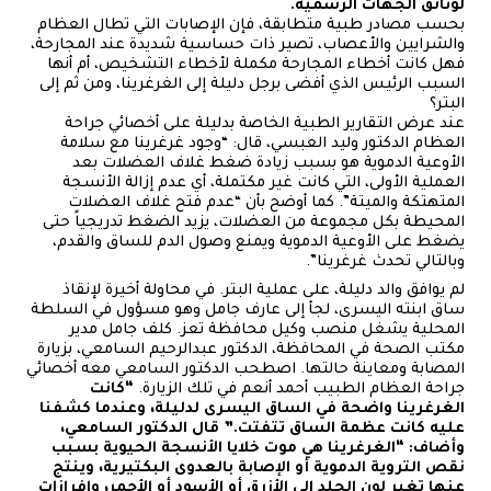
لوثائق الجهات الرسمية.
بحسب مصادر طبية متطابقة، فإن الإصابات التي تطال العظام
والشرايين والأعصاب، تصير ذات حساسية شديدة عند المجارحة،
فهل كانت أخطاء المجارحة مكملة لأخطاء التشخيص، أم أنها
السبب الرئيس الذي أفضى برجل دليلة إلى الغرغرينا، ومن ثم إلى
البتر؟
عند عرض التقارير الطبية الخاصة بدليلة على أخصائي جراحة
العظام الدكتور وليد العبسي، قال: “وجود غرغرينا مع سلامة
الأوعية الدموية هو بسبب زيادة ضغط غلاف العضلات بعد
العملية الأولى، التي كانت غير مكتملة، أي عدم إزالة الأنسجة
المتهتكة والميتة”. كما أوضح بأن “عدم فتح غلاف العضلات
المحيطة بكل مجموعة من العضلات، يزيد الضغط تدريجياً حتى
يضغط على الأوعية الدموية ويمنع وصول الدم للساق والقدم،
وبالتالي تحدث غرغرينا”.
لم يوافق والد دليلة، على عملية البتر. في محاولة أخيرة لإنقاذ
ساق ابنته اليسرى، لجأ إلى عارف جامل وهو مسؤول في السلطة
المحلية يشغل منصب وكيل محافظة تعز. كلف جامل مدير
مكتب الصحة في المحافظة، الدكتور عبدالرحيم السامعي، بزيارة
المصابة ومعاينة حالتها. اصطحب الدكتور السامعي معه أخصائي
جراحة العظام الطبيب أحمد أنعم في تلك الزيارة.
“كانت
الغرغرينا واضحة في الساق اليسرى لدليلة، وعندما كشفنا
عليه كانت عظمة الساق تتفتت.” قال الدكتور السامعي،
وأضاف: “الغرغرينا هي موت خلايا الأنسجة الحيوية بسبب
نقص التروية الدموية أو الإصابة بالعدوى البكتيرية، وينتج
عنها تغير لون الجلد إلى الأزرق أو الأسود أو الأحمر، وإفرازات