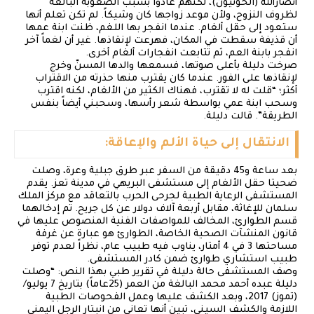
أنصارالله (الحوثيون)، لكنهم عادوا بسبب الصعوبة البالغة
لظروف النزوح، ولأن موعد زواجها كان وشيكاً. لم تكن تعلم أنها
ستعود إلى حقل ألغام. عندما انفجر بها اللغم، ظنت ابنة عمها
أن قذيفة سقطت في المكان، فهرعت لإنقاذها. غير أن لغماً آخر
انفجر بابنة العم، ثم تتابعت انفجارات ألغام أخرى.
صرخت دليلة بأعلى صوتها، فسمعها والدها المسنّ وخرج
لإنقاذها على الفور. عندما كان يقترب منها حذرته من الاقتراب
أكثر؛ “قلت له لا تقترب، فهناك الكثير من الألغام، لكنه اقترب
وسحب ابنة عمي بواسطة شعر رأسها، وسحبني أيضاً بنفس
الطريقة”. قالت دليلة.
الانتقال إلى حياة الألم والإعاقة:
بعد ساعة و45 دقيقة من السفر عبر طرق جبلية وعرة، وصلت
ضحيتا حقل الألغام إلى مستشفى البريهي في مدينة تعز. يقدم
المستشفى الرعاية الطبية لجرحى الحرب بالتعاقد مع مركز الملك
سلمان للإغاثة، مقابل أربعة آلاف دولار عن كل جريح. تم إدخالهما
قسم الطوارئ، المخالف للمواصفات الفنية المنصوص عليها في
قانون المنشآت الصحية الخاصة، الطوارئ هو عبارة عن غرفة
مساحتها 3 في 4 أمتار، يناوب فيه طبيب عام، نظراً لعدم توفر
طبيب استشاري طوارئ ضمن كادر المستشفى.
وصف المستشفى حالة دليلة في تقرير طبي بهذا النص: “وصلت
دليلة عبده أحمد محمد البالغة من العمر (25عاماً) بتاريخ 7 يوليو/
(تموز) 2017، وبعد الكشف عليها وعمل الفحوصات الطبية
اللازمة والكشف السيني، تبين أنها تعاني من انبتار الرجل اليمنى