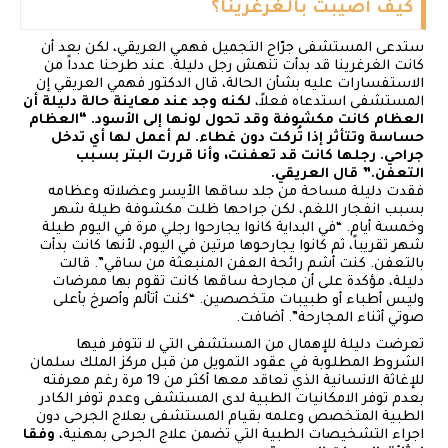
كيف أصيبت بالغرغرينا؟
ستدعى المستشفى جرّاح التجميل فهمي العريقي، لكن بعد أن
كانت الغرغرينا قد بدأت تنهش رجل دليلة. عند طرحنا عدداً من
الاستفسارات عليه بشأن الحالة، قال الدكتور فهمي العريقي إن
المستشفى استدعاه فعلاً،
لكنه وجد عند معاينة حالة دليلة أن
العظام كانت مكشوفة وقد تحول لونها إلى الأسود. “العظام
حساسة وتتأثر إذا تُركت دون غطاء. لم أعمل لها أي تدخل
جراحي. رجلها كانت قد تعفنت، وأنا قررت البتر بسبب
التعفن.” قال العريقي.
فقدت دليلة مساحة من جلد ساقها الأيسر وعضلاته وعظامه
بسبب انفجار اللغم، لكن جراحها ظلت مكشوفة طيلة شهر
وخمسة أيام. “في البداية كانوا يجارحوا رجلي مرة في اليوم طيلة
شهر تقريباً، ثم كانوا يجارحوها مرتين في اليوم، لأنها كانت بدأت
بالتعفن. كنت أشم رائحة العفن المنبعثة من ساقي”. قالت
دليلة، مؤكدة على أن مجارحة ساقها كانت تقوم بها ممرضات
وليس أطباء أو طبيبات متخصصين. “كنت أتألم وأصرخ بأعلى
صوتي أثناء المجارحة”. أضافت.
تعرضت دليلة للإهمال من المستشفى التي لا تتوفر فيها
الشروط المطلوبة في عقود التمويل من قبل مركز الملك سلمان
للإغاثة الانسانية الذي تعاقد معها أكثر من 19 مرة رغم معرفته
بعدم توفر الامكانيات الطبية لدى المستشفى وعدم توفر الكادر
الطبية المتخصص وعلمه بقيام المستشفى بعلاج الجرحى دون
اجراء التشخيصات الطبية التي تضمن علاج الجرحى بمهنية،
وفقا