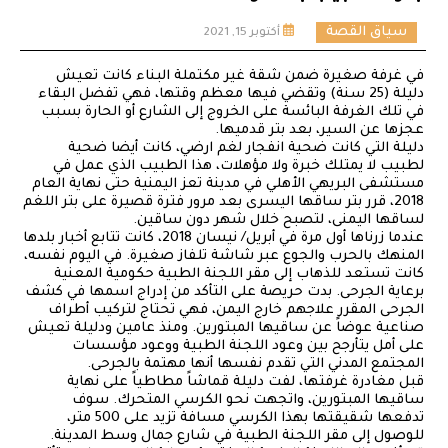
سياق القصة
أكتوبر 15, 2021
في غرفة صغيرة ضمن شقة غير مكتملة البناء كانت تعيش
دليلة (25 سنة) وتقضي فيها معظم وقتها، فهي تفضل البقاء
في تلك الغرفة البائسة على الخروج إلى الشارع أو الحارة بسبب
عجزها عن السير، بعد بتر قدميها.
دليلة التي كانت ضحية انفجار لغم ارضي، كانت أيضا ضحية
لطبيب لا يمتلك خبرة ولا مؤهلات، هذا الطبيب الذي عمل في
مستشفى البريهي الأهلي في مدينة تعز اليمنية حتى نهاية العام
2018، قرر بتر ساقها اليسرى بعد مرور فترة قصيرة على بتر اللغم
لساقها اليمنى، لتصبح خلال شهر دون ساقين.
عندما زرناها أول مرة في أبريل/ نيسان 2018، كانت تتابع أخبار بلدها
المنهك بالحرب والجوع عبر شاشة تلفاز صغيرة. في اليوم نفسه،
كانت تستعد للذهاب إلى مقر اللجنة الطبية حكومية المعنية
برعاية الجرحى. بدت حريصة على التأكد من إدراج اسمها في كشف
الجرحى المقرر علاجهم خارج اليمن، فهي تحتاج لتركيب أطراف
صناعية عوضاً عن ساقيها المبتورين. ومنذ عامين ودليلة تعيش
على أمل يتأرجح بين وعود اللجنة الطبية ووعود مؤسسات
المجتمع المدني التي تقدم نفسها أنها مهتمة بالجرحى.
قبل مغادرة غرفتها، لفت دليلة قماشاً مطاطياً على نهاية
ساقيها المبتورين، واتجهت نحو الكرسي المتحرك. سوف
تدفعها شقيقتها بهذا الكرسي مسافة تزيد على 500 متر،
للوصول إلى مقر اللجنة الطبية في شارع جمال وسط المدينة.