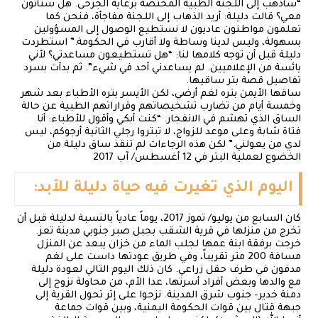
“سأذهب إلى اللجنة الطبية المختصة برعاية الجرحى. هل ستأتون
معي؟ قالت دليلة: أريد الذهاب إلى اللجنة مفاجأة، فنحن كما
تعلمون مواطنون عاديون لا نستطيع الوصول إلى المسؤولين
بسهولة، وليس لدينا وساطة ولا أقارب في الحكومة.” استطردت
دليلة قبل أن توجه كلامها لنا: “هل تستطيعون مساعدتي؟ لأني
يائسة من الإعلاميين. لم يساعدني أحد في شيء”. ثم بدأت بسرد
تفاصيل قصة بتر ساقيها.
ساقها الأيمن بتره لغم أرضي، لكن الأيسر بتره الأطباء بعد شهر
وخمسة أيام من تضارب تشخيصاتهم وقراراتهم الطبية عن حالة
الساق الذي تهشم في الانفجار. “كنت أبكي وأقول للأطباء: أنا
فتاة شابة وعلى موعد للزواج، لا تبتروا رجلي الثانية أرجوكم، ليس
لدي من يعولني.” لكن هذه الرجاءات لم تنقذ ساق دليلة من
الخضوع لعملية البتر في 12 أغسطس/ آب 2017
اليوم الذي تغيرت فيه حياة دليلة للأبد:
كان السابع من يوليو/ تموز 2017، يوماً عادياً بالنسبة لدليلة قبل أن
تخرج من منزلها في قرية الشقب بجبل صبر جنوبي مدينة تعز.
خرجت برفقة ابنة عمها لجلب الماء من خزان يبعد عن المنزل
مسافة 200 متر تقريباً، وفي طريق عودتها داست على لغم
مدفون في طرف حقل زراعي. كان ذلك اليوم التالي لعودة دليلة
مع والدها وبعض أفراد أسرتها، عدا الأم، من محاولة نزوح إلى
دمنة خدير- جنوب شرق المدينة. نزحوا على إثر تحول القرية إلى
جبهة قتال بين قوات الحكومة اليمنية، وبين قوات جماعة