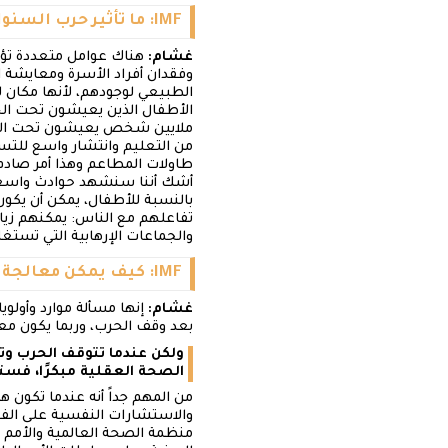
IMF: ما تأثير حرب السنوات الست على الصحة العقلية وتطور الدماغ لدى الأطفال؟
غشام:
هناك عوامل متعددة تؤث
الطبيعي لوجودهم، لأنها مكان لل
الأطفال الذين يعيشون تحت الحص
ملايين شخص يعيشون تحت الحصا
من التعليم وانتشار واسع للتس
طاولات المطاعم وهذا أمر صادم
أشك أننا سنشهد حوادث واسعة 
بالنسبة للأطفال، يمكن أن يكون 
تفاعلهم مع الناس: يمكنهم زياد
والجماعات الإرهابية التي تست
IMF: كيف يمكن معالجة أزمة الصحة العقلية والنفسية في عموم اليمن؟
غشام:
إنها مسألة موارد وأول
بعد وقف الحرب، وربما يكون معظ
ولكن عندما تتوقف الحرب وت
الصحة العقلية مبكرًا، فس
من المهم جداً أنه عندما تكون 
والاستشارات النفسية على الفو
منظمة الصحة العالمية والأمم ا