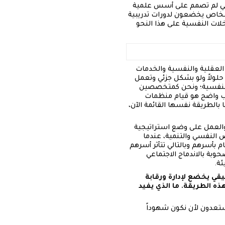
نفسي لم تصمم على أسس علمية
خاص يخضعون لدورات تدريبية
خلات النفسية على هذا النحو
 العقلية والنفسية والخدمات
 حلولاً ولو بشكل جزئي وتعمل
 والنفسية؛ ونحن كمتخصصين
بب واضح هو قيام منظمات
الطريقة نفسها القائمة الآن،
 والعمل على وضع استراتيجية
 النفسي والتنمية، عندما
بأسرهم وبالتالي تتأثر أسرهم
وبة بالاندماج الاجتماعي
ئة.
يقي يخضع لإدارة ورقابة
ذه الطريقة. ما الذي يفيد
تعدون لأن نكون شهوداً