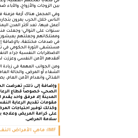
في قضايا صحتهم العقلية، وعدم
بين الزوجات والأزواج، والآباء 
وفي المجمل هناك أزمة مزمنة في 
الناس خلال الحرب يمرون بتجارب
أعمل فيها، تعد أكثر المدن ا
سنوات على التوالي؛ وجعلت من
وممتلكاتهم وجعلتهم يعيشون في ك
في صدمات مختلفة، بالإضافة إ
مستشفى الثورة الحكومي في تعز 
الاضطرابات النفسية جراء الانف
أفقدهم الأمن النفسي وعززت لد
ومن الجوانب المهمة في زيادة ا
الشفاء أو المرض، والحالة الع
الغذائي وانعدام الأمن العام، يص
وإضافة إلى ذلك، تعرضت الحال
الصحي، خصوصاً قطاع الرعاية
المدينة إلا مرفق واحد يقدم
مقومات تقديم الرعاية النفس
وكذلك توفير احتياجات المرضى
على كرامة المريض وعلاجه ب
سلامة المرضى.
IMF: ماهي الأمراض النفسية والعقلية الأكثر شيوعا خلال الحرب؟