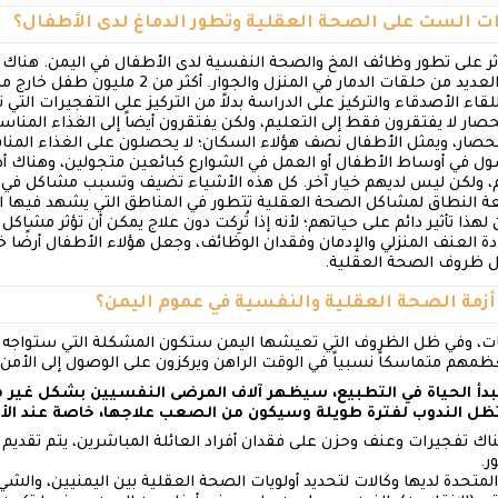
ر على تطور وظائف المخ والصحة النفسية لدى الأطفال في اليمن. هنا
وفقدان أفراد الأسرة ومعايشة العديد من حلقات الدمار في
قاء الأصدقاء والتركيز على الدراسة بدلاً من التركيز على التفجيرات التي
ار لا يفتقرون فقط إلى التعليم، ولكن يفتقرون أيضاً إلى الغذاء المناسب
ر، ويمثل الأطفال نصف هؤلاء السكان؛ لا يحصلون على الغذاء المنا
ول في أوساط الأطفال أو العمل في الشوارع كبائعين متجولين، وهناك أط
، ولكن ليس لديهم خيار آخر. كل هذه الأشياء تضيف وتسبب مشاكل في ا
النطاق لمشاكل الصحة العقلية تتطور في المناطق التي يشهد فيها ال
لهذا تأثير دائم على حياتهم؛ لأنه إذا تُرِكت دون علاج يمكن أن تؤثر مشاك
ة العنف المنزلي والإدمان وفقدان الوظائف، وجعل هؤلاء الأطفال أرضًا 
غل ظروف الصحة العقلية.
ويات، وفي ظل الظروف التي تعيشها اليمن ستكون المشكلة التي ستواجه 
مهم متماسكاً نسبياً في الوقت الراهن ويركزون على الوصول إلى الأمن ا
بدأ الحياة في التطبيع، سيظهر آلاف المرضى النفسيين بشكل غير مت
تظل الندوب لفترة طويلة وسيكون من الصعب علاجها، خاصة عند الأ
هناك تفجيرات وعنف وحزن على فقدان أفراد العائلة المباشرين، يتم تقديم
ر.
لمتحدة لديها وكالات لتحديد أولويات الصحة العقلية بين اليمنيين، وال