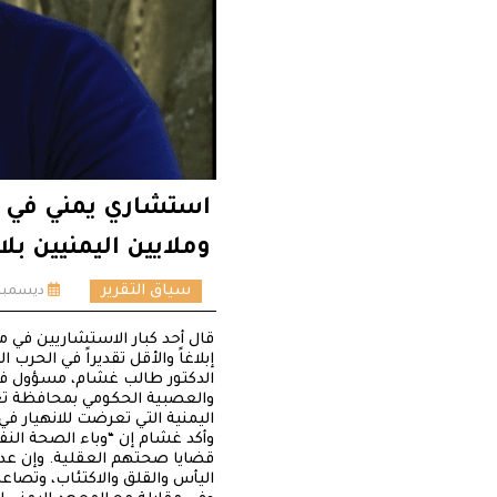
استشاري يمني في ال
وملايين اليمنيين بل
سياق التقرير
ديسمبر 28, 020
قال أحد كبار الاستشاريين في م
إبلاغاً والأقل تقديراً في الحر
الدكتور طالب غشام، مسؤول في
والعصبية الحكومي بمحافظة تعز؛
اليمنية التي تعرضت للانهيار في 
وأكد غشام إن “وباء الصحة النفس
قضايا صحتهم العقلية. وإن عدم
اليأس والقلق والاكتئاب، وتصاعد