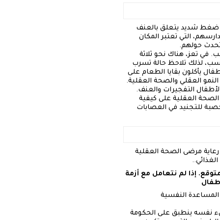
ك ضغط شديد يتعلق بالعنف
 المنزل والجوار. أكثر من 2 مليون طفل خارج مدارسهم، التي تعتبر المكان
 تحدث حولهم.
. في تعز، هناك نحو ثلاثة
سب، لذلك تلاحظ حالة تسرب
فال يأكلون بقايا الطعام على
لنمو العقلي والصحة العقلية.
أطفال التفجيرات والعنف.
ل الصحة العقلية على كيفية
خصبة للتجنيد في العصابات
رعاية مرضى الصحة العقلية
لغذائي..
وقع. إذا لم نتعامل مع أزمة
طفال
 المساعدة النفسية
شيء نفسه ينطبق على الحكومة