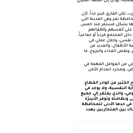
ية، يؤدي إلى العنف المنزلي
 لكن الفارق كبير جداً، لأن
افظة تعز وهي المدينة التي
 فيها بشكل مستمر منذ خمس
ة على أنفسهم وأطفالهم
ل المجتمع فردياً أو جماعياً،
 نفسي، وخلال عملي في
ة الأطفال، والعديد من
 ونقص الغذاء والنزوح، ما
اعي من العوامل المهمة في
، وبمجرد انعدام الأمن
 الكثير من كوادر القطاع
ة النفسية، ولا يوجد في
مي، والذي يفتقر إلى جميع
نظافته وتوفر الأَسِرّة
ة في حدها الأدنى للمحافظة
ك بين المتحاربين يهدد