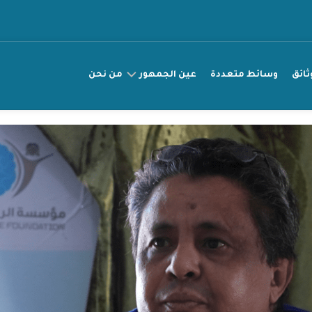
ثائق
وسائط متعددة
عين الجمهور
من نحن
عريضة
مناصرة
قصتي
راقب
انتهاك