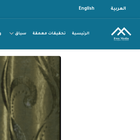
Ski
العربية
English
t
conten
الرئيسية
تحقيقات معمقة
سياق
و
سياق
التقرير
سياق
القصة