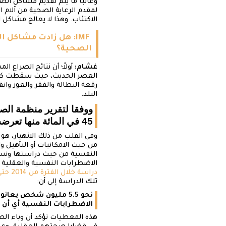
وغالباً ما يتم تقديم مشاكل ال
لمقدم الرعاية الصحية من آلام ا
الاكتئاب. وهذا لا يعالج مشاكل 
IMF: هل زادت مشاكل ا
الصحية؟
غشام:
أولاً؛ أن نتائج الصراع 
العصر الحديث، حيث سقطت كل مؤ
رقعة البطالة والفقر والعوز وان
البلد.
45 في المائة منها تعرضت لضرر جزئي أو أنها غير مستعدة لتقديم الرعاية الصحية بكامل طاقتها.
وفي القلب من ذلك الانهيار، هو 
من حيث الامكانيات أو التأهيل 
النفسية من حيث دراستها ونسب 
الاضطرابات النفسية والعقلية 
دراسة خلال الفترة من 2014 حتى 2017، للتعرف على مستوى انتشار الاضطرابات النفسية بين الأفراد في المجتمع اليمني،
تلك الدراسة إلى أن:
الاضطرابات النفسية أي أن 195 من كل 1000 فرداً من الشعب اليمني يعانون من أمراض عقلية ونفسية.
هذه المعطيات تؤكد أن وباء الصح