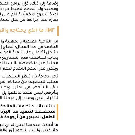
إضافة إلى ذلك، فإن برامج الم
ومهنية ولم تخضع لضبط جودة 
لمدة أسبوع أو خمسة أيام على ا
ضارة عند إجرائها من قبل مساع
IMF: ما الذي يحتاجه واقع الصحة العقلية والنفسية برأيك؟
من الناحية العلمية والمهنية و
الخاصة في هذا المجال؛ نحتاج إل
بشكل تكاملي على تنمية الموار
بحاجة لمناقشة هذه المشاريع م
محلية غير متخصصة بالاستفادة 
ويتكرر هدر الدعم المقدم لدعم 
نحن بحاجة بأن تنظر السلطات ال
محلية للتخفيف من معاناة المري
يبقى الشخص في المنزل ويصبح مع
بتأثرهم، ليس فقط عاطفياً بل ي
للأفراد الذين وصلوا إلى مرحلة 
بالنسبة للمنظمات المانحة، 
متخصصة لتنفيذ هذا البرنامج.
الطفل المبتور من أرجوحة في
ما أتحدث عنه هنا ليس له أي 
حقيقيين وليس شهود زور والغر