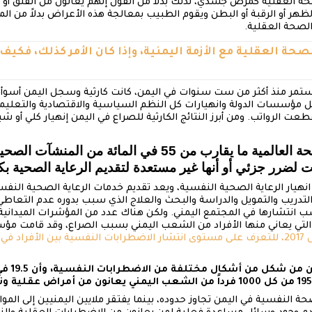
صحة العقلية كمرض جسدي، لذلك بدلاً من القول إنهم يعانون من القلق أو
لظهر أو الرقبة أو البطن ويقوم الطبيب بمعالجة هذه الأعراض بدلاً من ا
الصحة العقلية.
لصحة العقلية مع الأزمة اليمنية، وإذا كان الأمر كذلك، فكيف 
المستمر منذ أكثر من ست سنوات في اليمن، كانت كارثية وسجل اليمن أسوأ أ
سسات الدولة وانهيارات كل النظم السياسية والاقتصادية والتعليمية
قطعت الرواتب. ومن أبرز النتائج الكارثية للصراع في اليمن إنهيار كلي أو
ووفقا لتقرير منظمة الصحة العالمية ما يقارب من 55 في الما
انهيار الرعاية الصحية النفسية، ويعد تقديم خدمات الرعاية الصحية النفس
والتدريب والتمويل والدراسة والبحث والعلاج الذي سبب بدوره عدم التع
انتشارها في المجتمع اليمني. ولكن هناك عدد من المؤشرات الميدانية ت
التي يعاني منها الأفراد من الشعب اليمني بسبب الصراع، وقد قامت مؤسس
نحو 5.5 م
ة النفسية في اليمن تجاوز حدوده، بينما يفتقر ملايين اليمنيين إلى المو