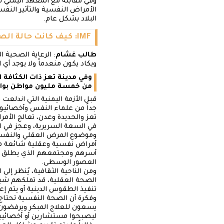
الأمراض النفسية والتأثير النف
البلاد بشكل عام.
IMF: كيف كانت حالة الصحة النفسية في اليمن قبل الأزمة؟
طالب غشام
: الرعاية الصحية 
ويكاد يكون منعدماً ولا يوجد أي
وفي مدينة تعز ذات الكثافة
من خمسة مليون مواطن بو
جداً من علماء النفس وأخصائي
تعز والحديدة وعدن، تعالج الأم
في السعة السريرية، وعجز في ال
وموضوع المرض العقلي والنفسي
أمراض نفسية وعقلية شائعة مثل 
أسرهم ومجتمعهم الذي يطلق عل
العصور الوسطى.
ومن الناحية الثقافية، يُنظر إ
الصحة العقلية، قد تملكهم شيطا
تنفيذ الطقوس الدينية أو يتم إع
وفكرة أن الصحة النفسية تحتاج
يسعون للعلاج المبكر ويرفضون ت
ليصبحوا مستشارين أو أخصائيي