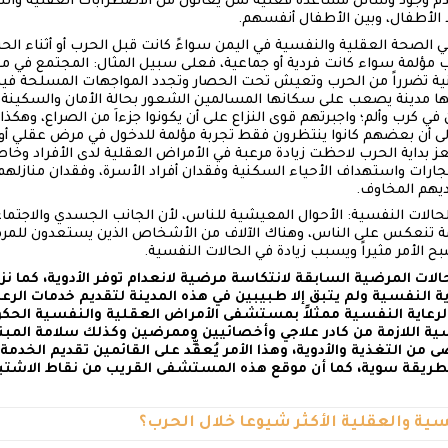
 وجود وسائل مساعدة فعلية لمن يعانون من الاضطرابات العقلية والنفس
ضد الأطفال، وبين الأطفال أنفسهم.
الصحة العقلية والنفسية في اليمن سواءً كانت قبل الحرب أو أثناء الحرب،
 مؤلمة سواء كانت فردية أو جماعية، فعلى سبيل المثال: المجتمع في مح
ليمنية تضرراً من الحرب وتعيش تحت الحصار وتجدد المواجهات المسلحة
ها مدينة يصعب على سكانها المسالمين الشعور بحالة الأمان والسكين
رب وألم؛ واجبرتهم قوى النزاع على أن يكونوا جزءاَ من الصراع، وهكذا دخ
لى أن بعضهم كانوا ينتظرون فقط تجربة مؤلمة للدخول في مرض عقلي أو
بداية الحرب لاحظت زيادة مرعبة في الأمراض العقلية لدى الأفراد وخاص
جارات واستهداف الأحياء السكنية وفقدان أفراد الأسرة، وفقدان منازلهم،
يهم المخاوف.
لحالات النفسية: الأحوال المعيشية للناس، لأن الجانب الجسدي والاجتم
امة تنعكس على الناس، وهناك الآلاف من الأشخاص الذين يستعدون للمرض
بح الأمر مثيراً ويسبب زيادة في الحالات النفسية.
ات المرضية السابقة لانتكاسة مرضية لانعدام توفر الأدوية، كما نزح
 النفسية ولم يتبق إلا طبيبين في هذه المدينة لتقديم خدمات الرعاي
 الرعاية النفسية ممثلاً بمستشفى الأمراض العقلية والنفسية الحكو
ية اللازمة من كادر علاجي وأخصائيين وممرضين وكذلك سلامة المبنى و
 من التغذية والأدوية، وهذا الأمر يُعقِّد على القائمين تقديم الخدم
طريقة سوية، كما أن موقع هذه المستشفى القريب من نقاط الاشتبا