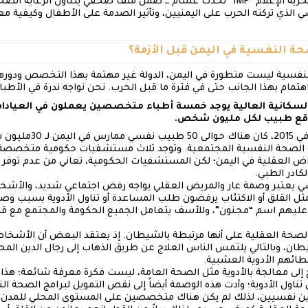
وفي مقابلة مع المعهد اليمني لحرية الإعلام “IMF” تحدث غشام ــ ضمن ملف صحفي يتنا
سي الذي تركته الحرب على اليمنيين، وتأثير الصدمة على الأطفال وكيفية م
النفسية ليست متطورة في اليمن، الدولة غير مهتمة بهذا التخصص ودوره
 اهتمام بهذا الجانب حتى في فترة ما قبل الحرب. نحن نواجه ندرة في الأطب
 السكانية العالية يوجد خمسة أطباء متخصصين يعملون في العيادات 
اقع طبيب لكل مليون شخص.
قبل الأزمة اليمنية التي 
و الصحة النفسية المجتمعية. وتوجد ثلاث مستشفيات حكومية متخصصة
راض العقلية في اليمن؛ لكن المستشفيات الحكومية، تعاني من عدم توفر 
كادر الطبي.
 يعتبر وصمة عار والمريض العقلي يواجه رفض اجتماعي شديد، والأشخا
القلق أو الاكتئاب يرفضون طلب المساعدة أو تناول الأدوية بسبب وصمة 
يهم اسم “مجنون”، وللأسف يتعامل الجميع الحكومة والمجتمع مع قض
لى الصحة العقلية على أنها مرتبطة بالشيطان. إذ يعتقد البعض أن الأشخ
ن، وبالتالي يلتمس الناس العلاج عن طريق الذهاب إلى رجال الدين المح
طائهم الأدوية العشبية.
 إلى معالجة بالأدوية مثل الصحة العامة، ليست فكرة معرفة شائعة؛ هذ
ناول الأدوية؛ وأدت هذه الوصمة أيضاً إلى نقص التمويل لبرامج الصحة ا
ن نفسيين، لذلك لم يكن هناك متخصصين على المستوى المحلي للمدن ال