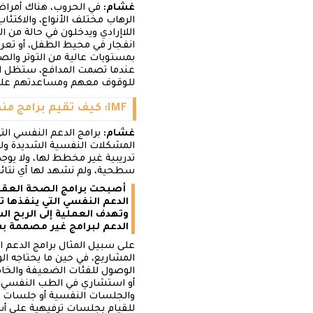
غشام:
في الحروب، هناك أمراض 
الرهاب مختلف الأنواع، والاكتئاب
اللاإرادي ويدخلون في حالة من ا
انفجار في محيط الطفل، أو تعر
بمستويات عالية من التوتر وال
عندما تصمت المدافع، ستظل الج
للوقوف معهم ومساعدتهم على
IMF: كيف تقيم برامج منظمات المجتمع المدني التي تعمل في الصحة العقلية والنفسية؟
غشام:
برامج الدعم النفسي التي
المشكلات النفسية الشديدة ولا
تدريبية غير مخطط لها، ولا يوج
سطحية، ولم نشهد لها أي نتائج
أصبحت برامج الصحة العقلي
الدعم النفسي التي ينفذها ت
وتهدف العملية إلى الربح 
الدعم لبرامج غير مصممة 
على سبيل المثال برامج الدعم ال
المشاريع، في حين ما يحتاجه ا
الوصول للفئات الضعيفة والخا
أو استشاري في الطب النفسي، ال
والجلسات النفسية أو جلسات دع
للقيام بجلسات ترفيهية على أ