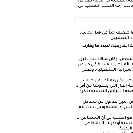
ول الرعاية الصحية النفسية في مدينة تعزـ عن
عالجة أزمة الصحة النفسية في
ا ضعيف جداً في هذا الجانب،
اء النفسيين.
الخارجية، لعدد ما يقارب
اندلعت في 2015، كان هناك حوالى 50 طبيب نفسي ممارس في اليمن لـ 30مليون شخص، وكان هناك عدد قليل
 للأمراض النفسية في كل من
الميزانية التشغيلية، ونقص
ص الذين يعانون من حالات
العار التي يتلقونها من أفراد
ية الأمراض النفسية بفكرة
اص الذين يعانون من مشاكل
ليين أو المشعوذين، حيث يتم
ا هو السبب في أن الأشخاص لا
لنفسية أو تدريب الأشخاص
يمنية.