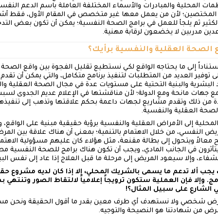
نظمات المحلية والمبادرات والأسماء المختلفة العاملة باسم الدعم ال
المختصين؛ لأن من يعمل معها غير متخصص في المقام الأول، فقط أش
لكثير ثم يلجأ للعمل في برامج الصحة النفسية؛ يمكن أن تكون بعض التد
دين مدربين لا يخضعون لرقابة مهنية.
استناداً إلى ما يحتاجه الواقع لكي نستطيع تقليل الفجوة بين واقع الصحة
ى توفير العديد من المتطلبات لتنفيذ برنامج متكامل، والتي يمكن أن تقدم
د البشرية والبنية التحتية على مستويات عدة في مجال الصحة العقلية
ع جهات مانحة ومع الدولة؛ لأن مناقشتها في الإعلام عديم الجدوى لس
من ذلك وتقدم مشاريع لجهات داعمة بحكم علاقتها وتذهب إلى تنفيذها ب
الصحة العقلية والنفسية.
محلية إلى الأمراض العقلية والنفسية برؤية حقيقية مبنية على الواقع،
ض النفسي، من خلال الاهتمام بالتنمية؛ بمعنى أن هناك علاقة بين المرض
الاً ويتحول إلى بطالة مقنعة، مثل هؤلاء كان عليهم مسؤولية الاهتمام 
تأثرون في الجانب المادي، ويجب أن تكون هناك برامج للصحة النفسية مصح
الشفاء، وإلا سيعود المريض إلى مرحلة ما قبل العلاج إذا عاد إلى نفس البي
يجب ألا تدعم ما يسمى بالشريك المحلي، إلا إذا كان لديه مشروع حق
 وإلا فإن العملية ستكون ترويجاً إعلامياً لالتقاط الصور وتنتهي به
 الشارع على سبيل المثال؟!
غرض شخصي ولا نستهدف أي طرف معين بقدر ما أقول الحقيقة ونحن مس
ض من شهادتنا هو النصيحة والتوجيه.