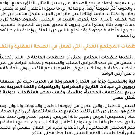
يسمونها إجهاد ما بعد الصدمة، على سبيل المثال، القلق بجميع أنواعه، 
 والخوف أكثر شيوعاً أيضاً، بالإضافة إلى ما سبق؛ الأطفال أكثر ما يظهر ل
لرهاب والاكتئاب، خاصة أولئك الذين عانوا من الحرب بشكل مباشر عن طريق 
ضه للعنف الأسري. كما يتعرض العديد من اليمنيين لضغوط مؤلمة كل يوم
صدمات؛ ومع ذلك يتمتع الناس بمرونة لا تصدق لمقاومة الضغوط النفسية 
روح العاطفية موجودة وقد تمنع الناس من التعافي وإعادة بناء حياتهم.
 الشفاء.
 تنفذها منظمات المجتمع المدني أو المنظمات العاملة في البلد وتحديداً ف
 تتعمق في مواجهة الأمراض العقلية والنفسية؛ ومعظم البرامج في تعز 
د تدخلات حقيقية، وهناك برامج في ظاهرها الدعم النفسي وفي الحقيقة هي
 على أرض الواقع.
ة والنفسية جزءاَ من التجارة المعروفة في الحرب، حيث تم استغلا
ربويون في مجالات التاريخ والجغرافيا والرياضيات واللغة العربية 
السريع للمنظمات المحلية، وللأسف وقعت بعض المنظمات الدولية
بشكل مه
ني.
نفسي للأطفال، والتي تتكون من أرجوحة الأطفال والبالونات والألوان، ويت
لواقع هو العمل من خلال تنفيذ مشاريع مستدامة تتعمق في واقع الصحة
صة، وتشخيص المرض وتقييم حالة المريض، وتقديم العلاج وفق خطة علا
ذي يحدد طريقة العلاج سواء للأطفال أو الكبار، سواء العلاج بالعقاقير 
م المختص الاجتماعي، وتأتي الألعاب كجزء من العلاج النفسي أو الجلس
ساس أنها جلسات الدعم النفسي، هذا خطأ مهني شائع.