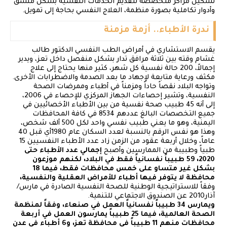
تشكيل مراكز متخصصة لتقديم الخدمات النفسية بشكل منسق
وأدوار تكاملية بصورة منظمة، العلاج النفسي بحاجة إلى تمويل.
ندرة الأطباء.. أزمة مزمنة
يقسم الاستشاري في أمراض الطب النفسي الدكتور طالب
غشام وقته بين ثلاثة مرافق تدار بشكل منفصل داخل تعز، ويدير
إجمالاً، 200 حالة نفسية كل شهر، كثير منها يحتاج إلى علاج
مكثف ورعاية متابعة لإجهاد ما بعد الصدمة والاضطرابات الأخرى.
وتواجه البلاد نقصاً حاداً ومزمناً في أطباء وممرضات الصحة
النفسية، وتشير إحصاءات الجهاز المركزي للإحصاء في 2006،
إلى أنه 45 طبيب صحة نفسية من بين الأطباء الأخصائيين في
جميع التخصصات البالغ عددهم 8534 في كافة المحافظات
اليمنية، وهو ما يعني طبيب نفسي واحد لكل 500 ألف شخص،
وهذا هو نفس الرقم بالنسبة لعدد السكان عام 1980أي قبل 40
عاماً، وخلال أربعة عقود من الزمن زاد عدد الأطباء النفسيين 15
طبياً وطبيبة من الممارسين وأصبح
إجمالي عدد الأطباء حتى
2020، 59 طبيباً نفسانياً فقط في البلاد، لكنهم موزعون
بشكل غير متساو على خمس محافظات فقط، فيما 18
محافظة لا يتوفر فيها أطباء للأمراض العقلية والنفسية،
وفقاً للاستراتيجية الوطنية للصحة النفسية الصادرة في مارس/
آذار2010 عن الصندوق الاجتماعي للتنمية.
ويمارس 34 طبيباً نفسانياً العمل في صنعاء، وفقاً لمنظمة
الصحة العالمية، فيما 25 طبيباً يمارسون العمل في أربعة
محافظات منهم 11 طبيباً في محافظة تعز، و6 أطباء في عدن