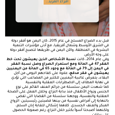
اقراء المزيد..
قبل بدء الصراع المسلح في عام 2015، كان اليمن هو أفقر دولة
في الشرق الأوسط وشمال أفريقيا، مع أدنى مؤشرات التنمية
البشرية في المنطقة، والآن اليمن في طريقها لتصبح أفقر دولة
على وجه الأرض.
وفي عام 2014، كانت
نسبة الأشخاص الذين يعيشون تحت خط
الفقر 47 في المائة ومع استمرار الصراع وصل نسبة الفقر
في اليمن إلى 79 في المائة مع وجود 65 في المائة من اليمنيين
يعيشون في فقر مدقع،
علاوة على كفاحهم اليومي من أجل
البقاء، يتعرض غالبية اليمنيين للكثير من المصاعب التي تؤدي
في نهاية المطاف إلى الاضطرابات العقلية والنفسية.
كما شهدت اليمن سلسلة من جرائم العنف القائم على نوع
الجنس وزواج الأطفال منذ بداية النزاع، وخلال العمل على الصحة
العقلية والنفسية، ووجهنا سلسلة من القضايا التي تفضي
بالنهاية إلى أمراض نفسية من بينها قضيتين رئيسيتين: الزواج
المبكر والعنف الجسدي. كلاهما إشكالي للغاية إبان السلم،
ولكنهما أصبحتا أسوأ بكثير خلال النزاع، رغم صعوبة الحصول
على بيانات