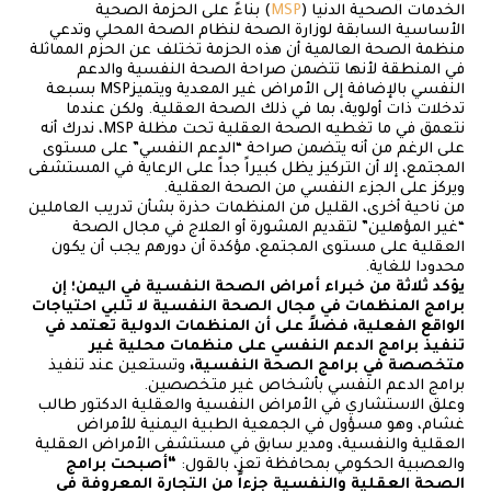
الخدمات الصحية الدنيا (
MSP
) بناءً على الحزمة الصحية
الأساسية السابقة لوزارة الصحة لنظام الصحة المحلي وتدعي
منظمة الصحة العالمية أن هذه الحزمة تختلف عن الحزم المماثلة
في المنطقة لأنها تتضمن صراحة الصحة النفسية والدعم
النفسي بالإضافة إلى الأمراض غير المعدية ويتميزMSP بسبعة
تدخلات ذات أولوية، بما في ذلك الصحة العقلية. ولكن عندما
نتعمق في ما تغطيه الصحة العقلية تحت مظلة MSP، ندرك أنه
على الرغم من أنه يتضمن صراحة “الدعم النفسي” على مستوى
المجتمع، إلا أن التركيز يظل كبيراً جداً على الرعاية في المستشفى
ويركز على الجزء النفسي من الصحة العقلية.
من ناحية أخرى، القليل من المنظمات حذرة بشأن تدريب العاملين
“غير المؤهلين” لتقديم المشورة أو العلاج في مجال الصحة
العقلية على مستوى المجتمع، مؤكدة أن دورهم يجب أن يكون
محدودا للغاية.
يؤكد ثلاثة من خبراء أمراض الصحة النفسية في اليمن؛ إن
برامج المنظمات في مجال الصحة النفسية لا تلبي احتياجات
الواقع الفعلية، فضلاً على أن المنظمات الدولية تعتمد في
تنفيذ برامج الدعم النفسي على منظمات محلية غير
متخصصة في برامج الصحة النفسية،
وتستعين عند تنفيذ
برامج الدعم النفسي بأشخاص غير متخصصين.
وعلق الاستشاري في الأمراض النفسية والعقلية الدكتور طالب
غشام، وهو مسؤول في الجمعية الطبية اليمنية للأمراض
العقلية والنفسية، ومدير سابق في مستشفى الأمراض العقلية
والعصبية الحكومي بمحافظة تعز، بالقول:
“أصبحت برامج
الصحة العقلية والنفسية جزءاً من التجارة المعروفة في