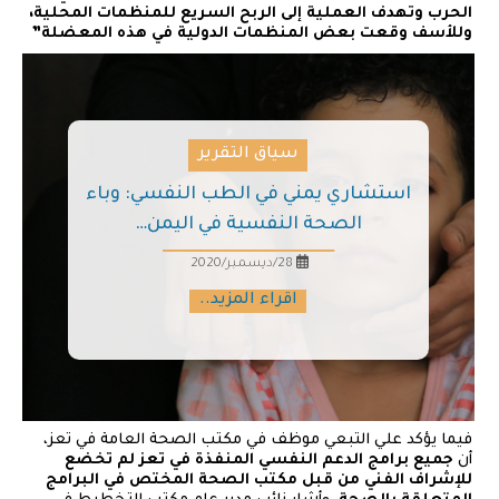
الحرب وتهدف العملية إلى الربح السريع للمنظمات المحلية،
وللأسف وقعت بعض المنظمات الدولية في هذه المعضلة”
سياق التقرير
استشاري يمني في الطب النفسي: وباء
الصحة النفسية في اليمن…
28/ديسمبر/2020
اقراء المزيد..
فيما يؤكد علي التبعي موظف في مكتب الصحة العامة في تعز،
أن
جميع برامج الدعم النفسي المنفذة في تعز لم تخضع
للإشراف الفني من قبل مكتب الصحة المختص في البرامج