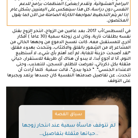
البرامج العشوائية. وتقدم (بعض) المنظمات برامج للدعم
النفسي دون دراسة، كل هذا سينعكس على اليمنيين بشكل عام
إذا لم يتم التخطيط لمواجهة الكارثة الصامتة من الآن كما يقول
المختصون.
في أغسطس/آب 2017، بعد عامين من الزواج، انتحر الزوج بقتل
نفسه بطلقات نارية، وكان لدى زوجته سمية (30 عاماً ) أفكار
أخرى للمستقبل معه، كانت تمسح الدموع من وجهها الخالي من
المشاعر إلا من الشعور بالقلق والاكتئاب، وتتحدث بهدوء مقلق:
“لقد أصبحت حزينةً للغاية، لم أعد أهتم بأي شيء، لا أستطيع
النوم، أنا لا أجوع أبدا، لا يبدو أن هناك أي طريقة للاستقرار، حياتي
مثقلة بكل ذكرياتي، تعرضت للظلم، للسجن، للتعذيب، وحتى
الاعتداء الجنسي”. ” خذوا بيدي”، قالت سمية. كلما أرادت أن
تتحدث، عن تفاصيل صدمتها النفسية كان جسدها يرتعد ويجبرها
على التوقف.
سياق القصة
لم تتوقف ماسأة سمية عند انتحار زوجها
..حياتها مثقلة بتفاصيل…