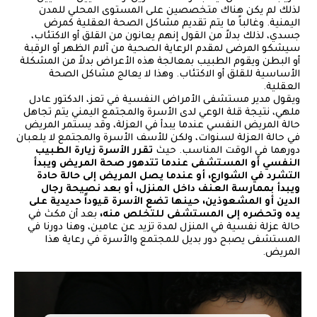
لذلك لم يكن هناك متخصصين على المستوى المحلي للمدن
اليمنية. وغالباً ما يتم تقديم مشاكل الصحة العقلية كمرض
جسدي، لذلك بدلاً من القول إنهم يعانون من القلق أو الاكتئاب،
سيشكو المرضى لمقدم الرعاية الصحية من آلام الظهر أو الرقبة
أو البطن ويقوم الطبيب بمعالجة هذه الأعراض بدلاً من المشكلة
الأساسية للقلق أو الاكتئاب. وهذا لا يعالج مشاكل الصحة
العقلية.
ويقول مدير مستشفى الأمراض النفسية في تعز، الدكتور عادل
ملهي، نتيجة قلة الوعي لدى الأسرة والمجتمع اليمني يتم تجاهل
حالة المريض النفسي عندما يبدأ في العزلة، وقد يستمر المريض
في حالة العزلة لسنوات، ولكن للأسف الأسرة والمجتمع لا يلعبان
دورهما في الوقت المناسب. حيث
تقرر الأسرة زيارة الطبيب
النفسي أو المستشفى عندما تتدهور صحة المريض ويبدأ
التشرد في الشوارع، أو عندما يصل المريض إلى حالة حادة
ويبدأ بممارسة العنف داخل المنزل، أو بعد نصيحة رجال
الدين أو المشعوذين، حينها تضع الأسرة قيوداً حديدية على
يده وتحضره إلى المستشفى للتخلص منه،
بعد أن مكث في
حالة عزلة نفسية في المنزل لمدة تزيد عن عامين، وهنا دورنا في
المستشفى يصبح دور بديل للمجتمع والأسرة في رعاية هذا
المريض.