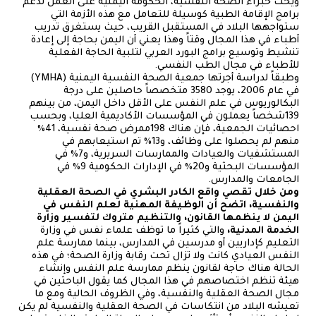
ويحث خبراء الصحة النفسية، الحكومة اليمنية على العمل لدعم
برامج الإقامة الطبية كوسيلة للتعامل مع هذه الأزمة التي
ستواجهها البلاد في المستقبل القريب، حيث يستغرق تدريب
أطباء في هذا المجال وقتاً وهذا يعني أن اليمن بحاجة إلى إعادة
تنشيط وتوسيع برامج البورد العربي لتلبية الحاجة الفعلية
للأطباء في مجال الطب النفسي.
وطبقاً لدراسة أجرتها جمعية الصحة النفسية اليمنية (YMHA)
في عام 2006، يوجد 3580 متخصصاً حاصلين على درجة
البكالوريوس في علم النفس على الأقل داخل اليمن، من بينهم
139شخصاً يعملون في المؤسسات الأكاديمية العليا، وبحسب
احصائيات الجمعية، فإن هناك 198ممرض صحة نفسية، 41٪
منهم لم يحصلوا على وظائف، و13٪ تم استيعابهم في
المستشفيات والعيادات والممارسات السريرية، و7٪ في
المؤسسات البحثية و20٪ في الإدارات الحكومية 9٪ في
الجامعات والمدارس.
ومن خلال تقصي واقع الكادر البشري في الصحة العقلية
والنفسية، اتضح أن الوظيفة المهنية لعلم النفس في
اليمن لا ينظمها القانون، والتنظيم متروك لتفسير وزارة
الخدمة المدنية،
والتي كثيراً ما توظف علماء نفس في وزارة
التعليم كإداريين أو مدرسين في المدارس، بينما ممارسة علم
النفس العيادي كانت ولا تزال تحت رقابة وزارة الصحة؛ في هذه
الحالة هناك حاجة لقانون ينظم ممارسة علم النفس وإنشاء
هيئة تنظم اختصاصهم في هذا المجال كما يقول الباحثين في
مجال الصحة العقلية والنفسية، وفي الظروف الحالية ومع ما
تعيشه البلاد من انتكاسات في الصحة العقلية والنفسية لم يكن