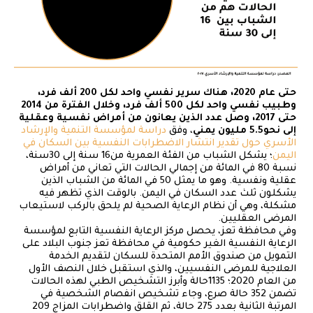
حتى عام 2020، هناك سرير نفسي واحد لكل 200 ألف فرد،
وطبيب نفسي واحد لكل 500 ألف فرد، وخلال الفترة من 2014
حتى 2017، وصل عدد الذين يعانون من أمراض نفسية وعقلية
إلى نحو5.5 مليون يمني
، وفق
دراسة لمؤسسة التنمية والإرشاد
الأسري حول تقدير انتشار الاضطرابات النفسية بين السكان في
اليمن
؛ يشكل الشباب من الفئة العمرية من16 سنة إلى 30سنة،
نسبة 80 في المائة من إجمالي الحالات التي تعاني من أمراض
عقلية ونفسية. وهو ما يمثل 50 في المائة من الشباب الذين
يشكلون ثلث عدد السكان في اليمن. بالوقت الذي تظهر فيه
مشكلة، وهي أن نظام الرعاية الصحية لم يلحق بالركب لاستيعاب
المرضى العقليين.
وفي محافظة تعز، يحصل مركز الرعاية النفسية التابع لمؤسسة
الرعاية النفسية الغير حكومية في محافظة تعز جنوب البلاد على
التمويل من صندوق الأمم المتحدة للسكان لتقديم الخدمة
العلاجية للمرضى النفسيين، والذي استقبل خلال النصف الأول
من العام 2020؛ 1135حالة وأبرز التشخيص الطبي لهذه الحالات
تضمن 352 حالة صرع، وجاء تشخيص انفصام الشخصية في
المرتبة الثانية بعدد 275 حالة، ثم القلق واضطرابات المزاج 209