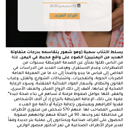
28/ديسمبر/2020
اقراء المزيد..
يسلط اكتئاب سمية (وهو شعور يتقاسمه بدرجات متفاوتة
العديد من اليمنيين) الضوء على واقع محبط في اليمن.
قلة
من الناس ظلوا بمنأى عن الصدمة المرتبطة بسنوات من
الاضطرابات وعدم الاستقرار، وهدفت العديد من الدراسات في
الماضي إلى قياس ما يبدو واضحاً إلى حد ما من المعرفة العامة:
الضربات الجوية، والتفجيرات، واشتباكات الشوارع، والقتل، وغياب
القانون والنظام، وأسعار المواد الغذائية المتقلبة، وسوء الرعاية
الصحية أو غيابها، أضف إلى ذلك الزواج المبكر، والعنف الأسري،
والفقر، كلها عوامل ضغوط مزمنة لا تساهم في بناء صحة جيدة”.
علاوة على ذلك، الإعاقة المرتبطة بالنزاع إذ أن آلاف الأشخاص
فقدوا أطرافهم ويعيشون بإعاقة جزئية أو دائمة مع العبء
النفسي المصاحب لها. منهم 570 شخص من مبتوري الأطراف
في محافظة تعز وحدها، 90 في المائة منهم تواجههم صعوبة
الحصول على أطراف صناعية ويحتاجون إلى عملية بتر جديدة وفقاً
لمدير مركز الأطراف الصناعية في تعز الدكتور منصور الوازعي.