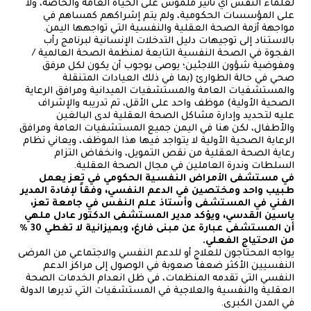
لعلماء النفس أي تأثير ملموس على الحياة العامة والخاصة، ولا
على المؤسسات الحكومية، ولم يتم إشراكهم كمساهم في
مواجهة أزمة الصحة العقلية والنفسية التي تواجهها اليمن.
بالاستناد إلى توجيهات دليل التدخلات الإنسانية لبرنامج رأب
الفجوة في الصحة النفسية التابعة لمنظمة الصحة العالمية /
ومفوضية شؤون اللاجئين؛ يوصى بوجوب أن يكون لكل مرفق
صحي في حالة الطوارئ (بما في ذلك العيادات المتنقلة
والمستشفيات العامة والمستشفيات الميدانية ومرافق الرعاية
الصحية الأولية) موظف واحد على الأقل، تم تدريبه والإشراف
عليه لتحديد وإدارة مشاكل الصحة العقلية لدى البالغين
والأطفال، لكن هنا في اليمن جميع المستشفيات العامة ومرافق
الرعاية الصحية الأولية لا يتواجد فيها هذا الموظف، ويعاني نظام
رعاية الصحة العقلية من نقص التمويل، وانخفاض التزام
السلطات وندرة العاملين في مجال الصحة العقلية.
في مستشفى الأمراض النفسية الحكومي في تعز يعمل
طبيب واحد ومختصين في الدعم النفسي، وفقاً لإفادة المدير
الفني في المستشفى وأستاذ علم النفس في جامعة تعز،
ياسين القدسي، ويؤكد مدير المستشفى الدكتور عادل ملهي
أن المستشفى عبارة عن مبنى فارغ، وبميزانية لا تغطي 30 %
من الاحتياج الفعلي.
يواجه المحتاجون للعلاج أو للدعم النفسي والاجتماعي من المرضى
النفسيين الأكثر ضعفاً صعوبة في الوصول إلى مراكز الدعم
النفسي التي تقدمه المنظمات، في ظل انعدام الخدمات الصحة
العقلية والنفسية والعلاجية في المستشفيات التي تديرها الدولة
في المدن الكبرى.