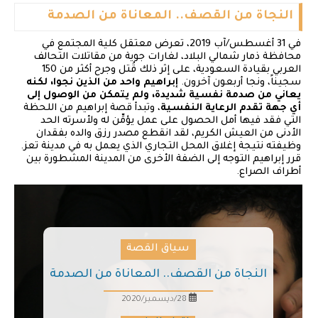
النجاة من القصف.. المعاناة من الصدمة
في 31 أغسطس/آب 2019، تعرض معتقل كلية المجتمع في
محافظة ذمار شمالي البلاد، لغارات جوية من مقاتلات التحالف
العربي بقيادة السعودية، على إثر ذلك قُتل وجرح أكثر من 150
سجيناً، ونجا أربعون آخرون.
إبراهيم واحد من الذين نجوا، لكنه
يعاني من صدمة نفسية شديدة، ولم يتمكن من الوصول إلى
أي جهة تقدم الرعاية النفسية
، وتبدأ قصة إبراهيم من اللحظة
التي فقد فيها أمل الحصول على عمل يؤمِّن له ولأسرته الحد
الأدنى من العيش الكريم، لقد انقطع مصدر رزق والده بفقدان
وظيفته نتيجة إغلاق المحل التجاري الذي يعمل به في مدينة تعز.
قرر إبراهيم التوجه إلى الضفة الأخرى من المدينة المشطورة بين
أطراف الصراع.
سياق القصة
النجاة من القصف.. المعاناة من الصدمة
28/ديسمبر/2020