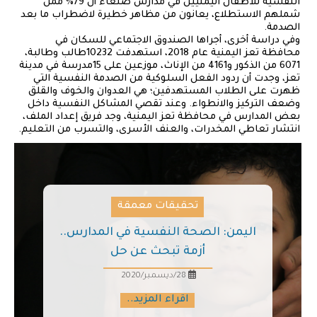
النفسية للأطفال اليمنيين في مدارس صنعاء أن 79٪ ممن
شملهم الاستطلاع، يعانون من مظاهر خطيرة لاضطراب ما بعد
الصدمة.
وفي دراسة أخرى، أجراها الصندوق الاجتماعي للسكان في
محافظة تعز اليمنية عام 2018، استهدفت 10232طالب وطالبة،
6071 من الذكور و4161 من الإناث، موزعين على 15مدرسة في مدينة
تعز، وجدت أن ردود الفعل السلوكية من الصدمة النفسية التي
ظهرت على الطلاب المستهدفين؛ هي العدوان والخوف والقلق
وضعف التركيز والانطواء. وعند تقصي المشاكل النفسية داخل
بعض المدارس في محافظة تعز اليمنية، وجد فريق إعداد الملف،
انتشار تعاطي المخدرات، والعنف الأسرى، والتسرب من التعليم.
تحقيقات معمقة
اليمن: الصحة النفسية في المدارس..
أزمة تبحث عن حل
28/ديسمبر/2020
اقراء المزيد..