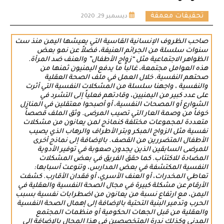
تحقيقات معمقة
ديسمبر 29, 2020
صاحب الظروف الإنسانية القاسية التي يعيشها اليمن منذ ست
سنوات سلسلة من الجرائم العنيفة، فضلاً عن نمو بعض
الظواهر الاجتماعية مثل “زواج الأطفال” والعنف ضد المرأة.
هذه العوامل مجتمعة، غالباً ما يدفع اليمنيون ثمنها من
صحتهم النفسية. خلال العمل في ملف الصحة العقلية
والنفسية ، واجهنا سلسلة من المشكلات النفسية التي أثرت
على عدد كبير من اليمنيين، وقادتهم فعلياً إلى التشرد في
الشوارع أو المصحات النفسية، أو أصبحوا معتقلين في المنازل
خوفاً من وصمة العار التي تصيب المرضى. وثق الملف قصصاً
متعددة لمجموعات مختلفة كنماذج لمن يعانون من مشكلات
نفسية مثل الزواج المبكر وبتر الأطراف والرهاب الذي يصيب
الأطفال المتضررين من القصف. بالإضافة إلى نماذج أخرى
للمرضى السابقين الذين يجدون صعوبة في توفير الأدوية
المضادة للاكتئاب. كما حقق الفريق في بعض المشكلات
النفسية المكتشفة في بعض المدارس، وتنوعت أسبابها:
تعاطي المخدرات، أو العنف الأسري، أو فقدان الأقارب. كشفت
الأرقام عن مشكلة كبيرة في مجال الصحة النفسية والعقلية في
اليمن، مع ارتفاع نسبة من يعانون من اضطرابات نفسية بسبب
الحرب وتدمير البنية التحتية بالإضافة إلى إهمال الصحة النفسية
والعقلية من قبل الجهات الحكومية أو منظمات المجتمع
المدني وكذلك ندرة المتخصصين في هذا المجال بالإضافة إلى