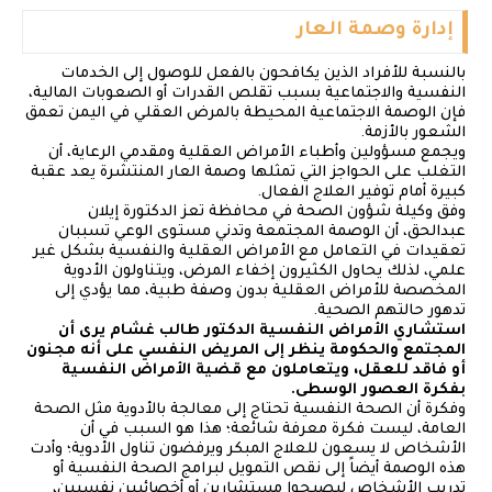
إدارة وصمة العار
بالنسبة للأفراد الذين يكافحون بالفعل للوصول إلى الخدمات
النفسية والاجتماعية بسبب تقلص القدرات أو الصعوبات المالية،
فإن الوصمة الاجتماعية المحيطة بالمرض العقلي في اليمن تعمق
الشعور بالأزمة.
ويجمع مسؤولين وأطباء الأمراض العقلية ومقدمي الرعاية، أن
التغلب على الحواجز التي تمثلها وصمة العار المنتشرة يعد عقبة
كبيرة أمام توفير العلاج الفعال.
وفق وكيلة شؤون الصحة في محافظة تعز الدكتورة إيلان
عبدالحق، أن الوصمة المجتمعة وتدني مستوى الوعي تسببان
تعقيدات في التعامل مع الأمراض العقلية والنفسية بشكل غير
علمي، لذلك يحاول الكثيرون إخفاء المرض، ويتناولون الأدوية
المخصصة للأمراض العقلية بدون وصفة طبية، مما يؤدي إلى
تدهور حالتهم الصحية.
استشاري الأمراض النفسية الدكتور طالب غشام يرى أن
المجتمع والحكومة ينظر إلى المريض النفسي على أنه مجنون
أو فاقد للعقل، ويتعاملون مع قضية الأمراض النفسية
بفكرة العصور الوسطى.
وفكرة أن الصحة النفسية تحتاج إلى معالجة بالأدوية مثل الصحة
العامة، ليست فكرة معرفة شائعة؛ هذا هو السبب في أن
الأشخاص لا يسعون للعلاج المبكر ويرفضون تناول الأدوية؛ وأدت
هذه الوصمة أيضاً إلى نقص التمويل لبرامج الصحة النفسية أو
تدريب الأشخاص ليصبحوا مستشارين أو أخصائيين نفسيين،