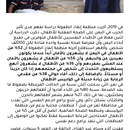
طفلتان في تعز خلال تواجدهما في مركز يقدم العلاج
المجاني للمرضى النفسيين بينهم أطفال الصرع
في 2019، أجرت منظمة إنقاذ الطفولة دراسة لفهم مدى تأثير
الحرب في اليمن على الصحة العقلية للأطفال، ذكرت الدراسة أن
اثنين فقط من الأطباء النفسيين للأطفال متوفرين في جميع
أنحاء اليمن وأن ممرضة صحة نفسية واحدة متاحة لكل 300ألف
شخص. وأظهر استطلاع أجرته منظمة إنقاذ الطفولة أن
52٪ من
الأطفال في اليمن لا يشعرون بالأمان أبداً عندما يكونون
بعيدين عن والديهم. وأن 56٪ من الأطفال لا يشعرون بالأمان
عند المشي بمفردهم وأن 36٪ من الأطفال لا يشعرون أنهم
يستطيعون التحدث إلى شخص في مجتمعهم إذا كان حزيناً
أو مستاءً. بالإضافة إلى ذلك، أفاد حوالي 38٪ من مقدمي
الرعاية عن زيادة حديثة في كوابيس الأطفال
.
في تعز، التي سجلت أعلى نسبة من الحالات المرتبطة بضغوط ما
بعد الصدمة، نسبة 80٪ من الآباء أفادوا أن أطفالهم حزينون
ومكتئبون، بما في ذلك 27٪ منهم يشعر أطفالهم بالحزن
والاكتئاب بشكل دائم، وفي تتبع برامج الدعم النفسي التي نُفذت
في محافظة تعز من قبل 7 منظمات محلية بدعم من منظمة
اليونيسف ومنظمة الصحة العالمية، اتضح أن أقل من 5٪ من
الأطفال المحتاجين للرعاية النفسية فقط تمكنوا من الوصول إلى
المنظمات التي تنفذ برامج دعم نفسي.
فقدت آلاء وسام عبد الفتاح، البالغة من العمر 6 سنوات، مصدر