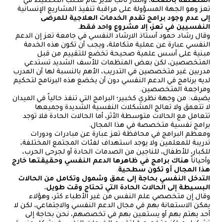
المتعلقة بالصحة.
وأشار نائب مدير عام مكتب التخطيط في
تعز وهو الجهة المسؤولة على مراقبة تنفيذ المشاريع الإنسانية
إلى عدم وجود برامج تقدم الخدمات العلاجية للمرضى
النفسيين في تعز، إلا مشروع واحد فقط
.
وقال رشاد حمود أستاذ الارشاد النفسي في جامعة تعز إن الدعم
النفسي عبارة عن عملية متكاملة، ويجب أن تكون هذه الخدمة
مبنية على أسس علمية صحيحة تخضع للتقييم من قبل
المتخصصين، لكن بعض المنظمات للأسف الشديد تستدعي
مدربين غير متخصصين في التدريب، الأهم بالنسبة لها أن المدرب
لديه برنامج في الدعم النفسي دون أن يخضع هذه البرنامج لتحكيم
ومراجعة المتخصصين.
يضيف: من وجهة نظري كخبير؛ البرامج التي تنفذ حالياً في الميدان
لا تتعمق ولا تعالج المشكلات النفسية الشديدة وجميعها
تتعامل مع الحالات متوسطة الأثر، أما الحالات الحادة فلا توجد
برامج نفسية متخصصة في هذا المجال.
ومعظم البرامج في محافظة تعز عبارة عن مبادرات ودورات
تدريبة للمعلمين ولا يوجد استهداف لفئات المجتمع المختلفة،
للكبار، للأطفال، للناجين من الصدمات الحادة أو لجرحى الحرب،
وأحياناً
هناك برامج في ظاهرها الدعم النفسي وحقيقتها خارج
هذا المجال أو تكون سطحية
.
التدخل النفسي بحاجة إلى عمق وشمول وتكامل من الحالات
البسيطة إلى الحالات الحادة التي تحتاج وقت طويل.
وقال إن متخصصي علم النفس من غير الأطباء كثر، وهؤلاء
يمكن الاستعانة بهم في مجال الدعم النفسي والاجتماعي، لكن لا
أحد يهتم بهم أو يستعين بهم في تخصصهم، نحن بحاجة إلى