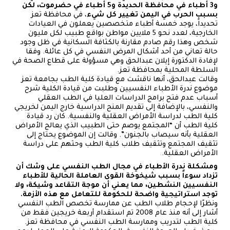
و3 أطباء في محافظة الحديدة و5 أطباء في حضرموت، لكن
بسبب الحرب في اليمن تغيير كل شيء
، في محافظة تعز
تحديداً، يوجد خمسة أطباء متخصصين يعملون في العيادات
الخارجية، لعدد نحو 5 ملايين مواطن بواقع طبيب لكل مليون
شخص وهذا رقم صادم مقارنة بالكثافة السكانية في ظل وجود
حالة تعاني من أحد أشكال المرض النفسي في كل عائلة. وفقا
لإفادة الدكتورة إيلان عبدالحق وهي مسؤولة على قطاع الصحة في
السلطة المحلية بمحافظة تعز.
وقالت عبدالحق، أنها ناقشت مع قيادة كلية الطب بجامعة تعز
موضوع ندرة الأطباء النفسيين وطلبت من قيادة الكلية شرح
أسباب عدم فتح برامج الدراسات العليا في الطب العقلي
والنفسي، بالإضافة إلى تقديم المنح الدراسية خارج اليمن لخريجي
كلية الطب لدراسة الأمراض العقلية والنفسية. كان رد قيادة
كلية الطب أن “المجتمع يوصم حتى الطبيب الذي يعالج الأمراض
العقلية بأنه سيصاب بالجنون”. وقالت إن الموضوع يحتاج إلى
تثقيف المجتمع وتثقيف طلاب كلية الطب وحثهم على دراسة
الأمراض العقلية.
ومشكلة ندرة الأطباء في مجال الطب النفسي على وشك أن
تزداد سوءاً بسبب شيخوخة القوى العاملة الحالية للأطباء
النفسيين النشطين، مما يعني أن موجة التقاعد وشيكة، ولا
توجد استراتيجية واضحة للحكومة للتعامل مع هذه الأزمة.
ونظرًا لإحجام طلاب الطب عن ممارسة تخصص الطب النفسي
أشار إلى أنه منذ عام 2008 تم استقدام أربعة خريجين فقط من
كلية الطب لتدريب وممارسة الطب النفسي في محافظة تعز.